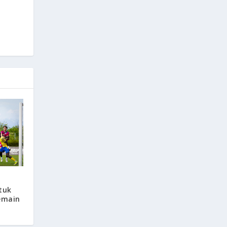
tuk
emain