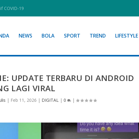
tif COVID-19
NDA
NEWS
BOLA
SPORT
TREND
LIFESTYLE
E: UPDATE TERBARU DI ANDROID
NG LAGI VIRAL
lis
|
Feb 11, 2026
|
DIGITAL
|
0
|