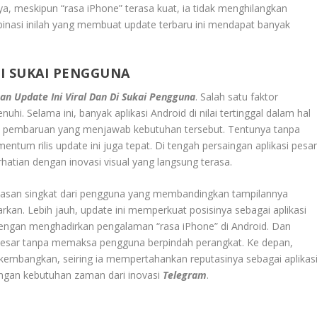
nya, meskipun “rasa iPhone” terasa kuat, ia tidak menghilangkan
mbinasi inilah yang membuat update terbaru ini mendapat banyak
DI SUKAI PENGGUNA
an Update Ini Viral Dan Di Sukai Pengguna
. Salah satu faktor
i. Selama ini, banyak aplikasi Android di nilai tertinggal dalam hal
ngan pembaruan yang menjawab kebutuhan tersebut. Tentunya tanpa
ntum rilis update ini juga tepat. Di tengah persaingan aplikasi pesa
rhatian dengan inovasi visual yang langsung terasa.
 ulasan singkat dari pengguna yang membandingkan tampilannya
arkan. Lebih jauh, update ini memperkuat posisinya sebagai aplikasi
ngan menghadirkan pengalaman “rasa iPhone” di Android. Dan
 besar tanpa memaksa pengguna berpindah perangkat. Ke depan,
 kembangkan, seiring ia mempertahankan reputasinya sebagai aplikas
dengan kebutuhan zaman dari inovasi
Telegram
.