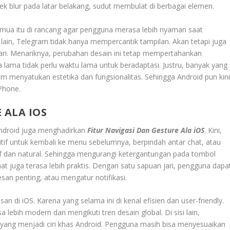
 efek blur pada latar belakang, sudut membulat di berbagai elemen.
Semua itu di rancang agar pengguna merasa lebih nyaman saat
ta lain, Telegram tidak hanya mempercantik tampilan. Akan tetapi juga
i. Menariknya, perubahan desain ini tetap mempertahankan
 lama tidak perlu waktu lama untuk beradaptasi. Justru, banyak yang
am menyatukan estetika dan fungsionalitas. Sehingga Android pun kin
Phone.
 ALA IOS
Android juga menghadirkan
Fitur Navigasi Dan Gesture Ala iOS
. Kini,
itif untuk kembali ke menu sebelumnya, berpindah antar chat, atau
sif dan natural. Sehingga mengurangi ketergantungan pada tombol
chat juga terasa lebih praktis. Dengan satu sapuan jari, pengguna dapa
an penting, atau mengatur notifikasi.
san di iOS. Karena yang selama ini di kenal efisien dan user-friendly.
lebih modern dan mengikuti tren desain global. Di sisi lain,
ang menjadi ciri khas Android. Pengguna masih bisa menyesuaikan