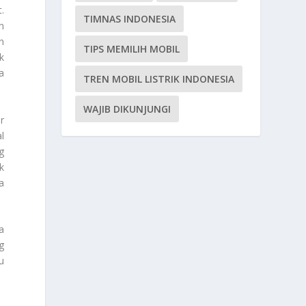
.
TIMNAS INDONESIA
n
n
TIPS MEMILIH MOBIL
k
a
TREN MOBIL LISTRIK INDONESIA
WAJIB DIKUNJUNGI
r
l
g
k
a
a
g
u