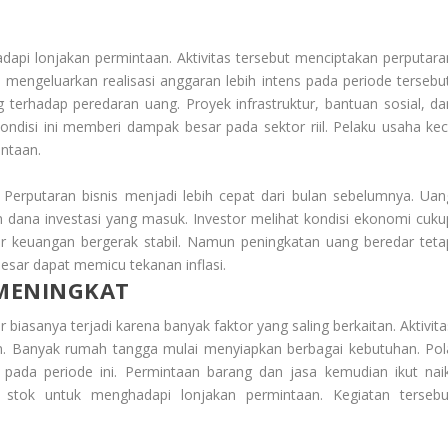
i lonjakan permintaan. Aktivitas tersebut menciptakan perputara
mengeluarkan realisasi anggaran lebih intens pada periode tersebut
terhadap peredaran uang. Proyek infrastruktur, bantuan sosial, da
ndisi ini memberi dampak besar pada sektor riil. Pelaku usaha keci
ntaan.
erputaran bisnis menjadi lebih cepat dari bulan sebelumnya. Uan
 dana investasi yang masuk. Investor melihat kondisi ekonomi cuku
r keuangan bergerak stabil. Namun peningkatan uang beredar teta
 besar dapat memicu tekanan inflasi.
MENINGKAT
biasanya terjadi karena banyak faktor yang saling berkaitan. Aktivita
n. Banyak rumah tangga mulai menyiapkan berbagai kebutuhan. Pol
 pada periode ini. Permintaan barang dan jasa kemudian ikut naik
tok untuk menghadapi lonjakan permintaan. Kegiatan tersebu