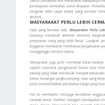
Sektor perbankan ikut merasakan dampaknya mel
pembiayaan tambahan untuk ekspansi. Perbankan 
bergerak lebih cepat ketika uang beredar meni
dinamis.
MASYARAKAT PERLU LEBIH CER
Saat uang beredar naik,
Masyarakat Perlu Le
biasanya membuat aktivitas ekonomi bergera
perputaran uang yang lebih besar. Langkah p
Anggaran membantu membatasi pengeluaran yang t
mengganggu rencana utama.
Masyarakat juga perlu membuat batas belanja h
seperti mencatat pengeluaran harian bisa m
barang yang tidak mendesak menjadi kebiasaan
beban keuangan jangka panjang. Saat uang bered
perlu memperhatikan perubahan harga yang muncul d
Hal ini membantu menjaga kestabilan anggara
tampak ramai. Sisihkan sebagian pendapatan untu