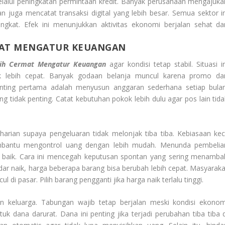
alui peningkatan permintaan kredit. Banyak perusahaan mengajuka
juga mencatat transaksi digital yang lebih besar. Semua sektor in
ngkat. Efek ini menunjukkan aktivitas ekonomi berjalan sehat da
MAT MENGATUR KEUANGAN
bih Cermat Mengatur Keuangan
agar kondisi tetap stabil. Situasi i
k lebih cepat. Banyak godaan belanja muncul karena promo da
enting pertama adalah menyusun anggaran sederhana setiap bulan
idak penting. Catat kebutuhan pokok lebih dulu agar pos lain tida
arian supaya pengeluaran tidak melonjak tiba tiba. Kebiasaan keci
embantu mengontrol uang dengan lebih mudah. Menunda pembelia
 baik. Cara ini mencegah keputusan spontan yang sering menamba
ar naik, harga beberapa barang bisa berubah lebih cepat. Masyaraka
i pasar. Pilih barang pengganti jika harga naik terlalu tinggi.
n keluarga. Tabungan wajib tetap berjalan meski kondisi ekonom
k dana darurat. Dana ini penting jika terjadi perubahan tiba tiba d