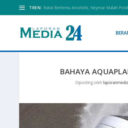
TREN:
Batal Bertemu Ancelotti, Neymar Malah Posi
BERA
BAHAYA AQUAPLAN
Diposting oleh
laporanmedi