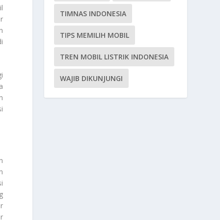
l
TIMNAS INDONESIA
r
n
TIPS MEMILIH MOBIL
i
TREN MOBIL LISTRIK INDONESIA
i
WAJIB DIKUNJUNGI
a
n
i
n
n
i
g
r
r