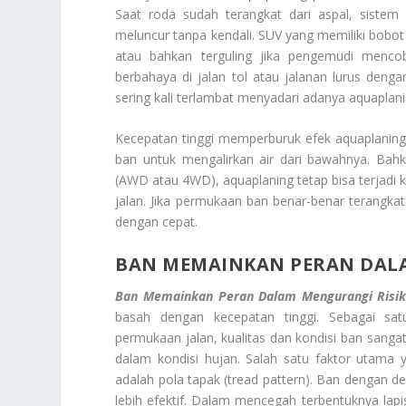
Saat roda sudah terangkat dari aspal, siste
meluncur tanpa kendali. SUV yang memiliki bobot b
atau bahkan terguling jika pengemudi mencob
berbahaya di jalan tol atau jalanan lurus deng
sering kali terlambat menyadari adanya aquaplan
Kecepatan tinggi memperburuk efek aquaplaning
ban untuk mengalirkan air dari bawahnya. Bah
(AWD atau 4WD), aquaplaning tetap bisa terjadi ka
jalan. Jika permukaan ban benar-benar terangka
dengan cepat.
BAN MEMAINKAN PERAN DAL
Ban Memainkan Peran Dalam Mengurangi Risi
basah dengan kecepatan tinggi. Sebagai sa
permukaan jalan, kualitas dan kondisi ban san
dalam kondisi hujan. Salah satu faktor uta
adalah pola tapak (tread pattern). Ban dengan de
lebih efektif. Dalam mencegah terbentuknya lapi