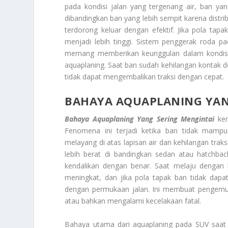
pada kondisi jalan yang tergenang air, ban ya
dibandingkan ban yang lebih sempit karena distri
terdorong keluar dengan efektif. Jika pola tapa
menjadi lebih tinggi. Sistem penggerak roda pa
memang memberikan keunggulan dalam kondisi jal
aquaplaning. Saat ban sudah kehilangan kontak d
tidak dapat mengembalikan traksi dengan cepat.
BAHAYA AQUAPLANING YAN
Bahaya Aquaplaning Yang Sering Mengintai
ken
Fenomena ini terjadi ketika ban tidak mamp
melayang di atas lapisan air dan kehilangan tra
lebih berat di bandingkan sedan atau hatchback
kendalikan dengan benar. Saat melaju dengan k
meningkat, dan jika pola tapak ban tidak dapa
dengan permukaan jalan. Ini membuat pengemudi 
atau bahkan mengalami kecelakaan fatal.
Bahaya utama dari aquaplaning pada SUV saat k