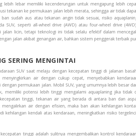
ng lebih lebar memiliki kecenderungan untuk mengapung lebih cepa
busi tekanan ke permukaan jalan lebih merata, sehingga air tidak dapa
k ban sudah aus atau tekanan angin tidak sesuai, risiko aquaplanin
da SUV, seperti all-wheel drive (AWD) atau four-wheel drive (4WD)
an licin, tetapi teknologi ini tidak selalu efektif dalam mencega
engan jalan akibat genangan air, bahkan sistem penggerak terbaik pu
G SERING MENGINTAI
daraan SUV saat melaju dengan kecepatan tinggi di jalanan basah
u menyingkirkan air dengan cukup cepat, menyebabkan kendaraa
ksi dengan permukaan jalan. Mobil SUV, yang umumnya lebih besar da
, memiliki potensi lebih tinggi mengalami aquaplaning jika tidak d
ecepatan tinggi, tekanan air yang berada di antara ban dan aspa
t mengalirkan air dengan efisien, maka ban akan kehilangan konta
kehilangan kendali atas kendaraan, meningkatkan risiko tergelinci
ecepatan tinggi adalah sulitnya mengembalikan kontrol kendaraan