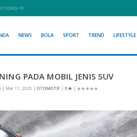
tif COVID-19
NDA
NEWS
BOLA
SPORT
TREND
LIFESTYLE
ING PADA MOBIL JENIS SUV
a
|
Mar 11, 2025
|
OTOMOTIF
|
0
|