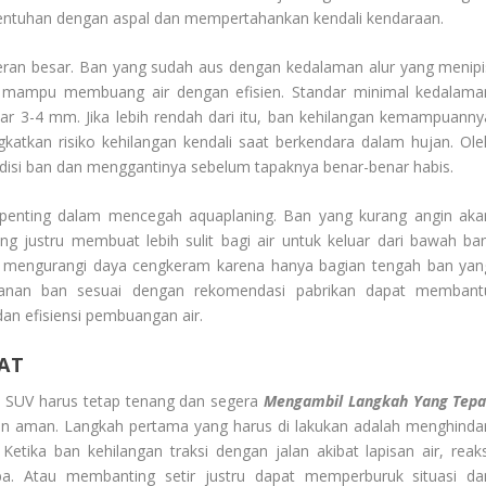
entuhan dengan aspal dan mempertahankan kendali kendaraan.
peran besar. Ban yang sudah aus dengan kedalaman alur yang menipi
ak mampu membuang air dengan efisien. Standar minimal kedalama
tar 3-4 mm. Jika lebih rendah dari itu, ban kehilangan kemampuanny
tkan risiko kehilangan kendali saat berkendara dalam hujan. Ole
ondisi ban dan menggantinya sebelum tapaknya benar-benar habis.
 penting dalam mencegah aquaplaning. Ban yang kurang angin aka
ng justru membuat lebih sulit bagi air untuk keluar dari bawah ban
bisa mengurangi daya cengkeram karena hanya bagian tengah ban yan
kanan ban sesuai dengan rekomendasi pabrikan dapat membant
n efisiensi pembuangan air.
AT
i SUV harus tetap tenang dan segera
Mengambil Langkah Yang Tepa
gan aman. Langkah pertama yang harus di lakukan adalah menghindar
tika ban kehilangan traksi dengan jalan akibat lapisan air, reaks
iba. Atau membanting setir justru dapat memperburuk situasi da