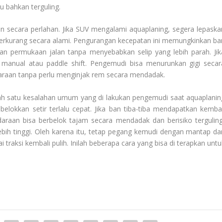
u bahkan terguling.
n secara perlahan. Jika SUV mengalami aquaplaning, segera lepaska
berkurang secara alami. Pengurangan kecepatan ini memungkinkan ba
 permukaan jalan tanpa menyebabkan selip yang lebih parah. Jik
 manual atau paddle shift. Pengemudi bisa menurunkan gigi secar
aan tanpa perlu menginjak rem secara mendadak.
Salah satu kesalahan umum yang di lakukan pengemudi saat aquaplanin
kkan setir terlalu cepat. Jika ban tiba-tiba mendapatkan kembal
ndaraan bisa berbelok tajam secara mendadak dan berisiko terguling
lebih tinggi. Oleh karena itu, tetap pegang kemudi dengan mantap da
traksi kembali pulih. Inilah beberapa cara yang bisa di terapkan untu