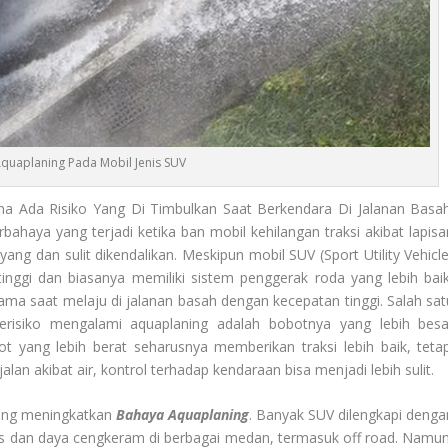
quaplaning Pada Mobil Jenis SUV
a Ada Risiko Yang Di Timbulkan Saat Berkendara Di Jalanan Basah
bahaya yang terjadi ketika ban mobil kehilangan traksi akibat lapisa
ang dan sulit dikendalikan. Meskipun mobil SUV (Sport Utility Vehicle
inggi dan biasanya memiliki sistem penggerak roda yang lebih baik
ama saat melaju di jalanan basah dengan kecepatan tinggi. Salah sat
risiko mengalami aquaplaning adalah bobotnya yang lebih besa
t yang lebih berat seharusnya memberikan traksi lebih baik, tetap
an akibat air, kontrol terhadap kendaraan bisa menjadi lebih sulit.
yang meningkatkan
Bahaya Aquaplaning
. Banyak SUV dilengkapi denga
tas dan daya cengkeram di berbagai medan, termasuk off road. Namun