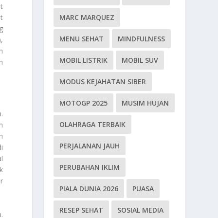
t
MARC MARQUEZ
t
g
MENU SEHAT
MINDFULNESS
,
h
MOBIL LISTRIK
MOBIL SUV
n
MODUS KEJAHATAN SIBER
MOTOGP 2025
MUSIM HUJAN
.
OLAHRAGA TERBAIK
n
n
PERJALANAN JAUH
i
l
PERUBAHAN IKLIM
k
r
PIALA DUNIA 2026
PUASA
RESEP SEHAT
SOSIAL MEDIA
.