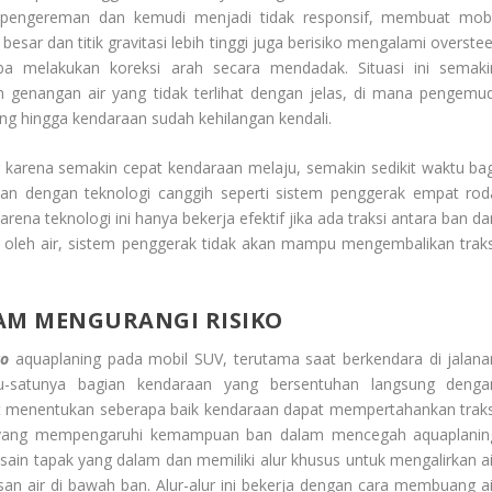
m pengereman dan kemudi menjadi tidak responsif, membuat mobi
esar dan titik gravitasi lebih tinggi juga berisiko mengalami overstee
a melakukan koreksi arah secara mendadak. Situasi ini semaki
an genangan air yang tidak terlihat dengan jelas, di mana pengemud
ing hingga kendaraan sudah kehilangan kendali.
 karena semakin cepat kendaraan melaju, semakin sedikit waktu bag
kan dengan teknologi canggih seperti sistem penggerak empat rod
rena teknologi ini hanya bekerja efektif jika ada traksi antara ban da
t oleh air, sistem penggerak tidak akan mampu mengembalikan traks
AM MENGURANGI RISIKO
ko
aquaplaning pada mobil SUV, terutama saat berkendara di jalana
tu-satunya bagian kendaraan yang bersentuhan langsung denga
gat menentukan seberapa baik kendaraan dapat mempertahankan traks
ma yang mempengaruhi kemampuan ban dalam mencegah aquaplanin
sain tapak yang dalam dan memiliki alur khusus untuk mengalirkan ai
san air di bawah ban. Alur-alur ini bekerja dengan cara membuang ai