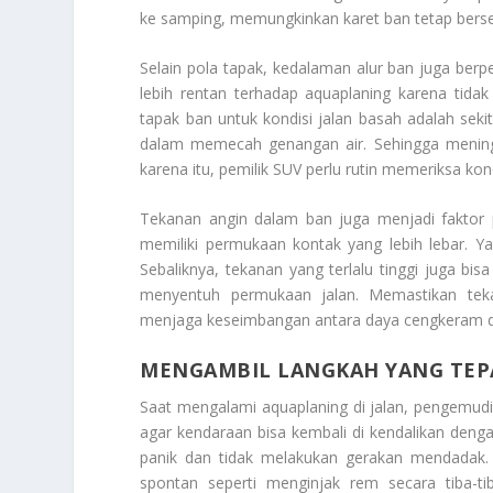
ke samping, memungkinkan karet ban tetap bers
Selain pola tapak, kedalaman alur ban juga ber
lebih rentan terhadap aquaplaning karena tid
tapak ban untuk kondisi jalan basah adalah seki
dalam memecah genangan air. Sehingga meningka
karena itu, pemilik SUV perlu rutin memeriksa k
Tekanan angin dalam ban juga menjadi faktor
memiliki permukaan kontak yang lebih lebar. Ya
Sebaliknya, tekanan yang terlalu tinggi juga 
menyentuh permukaan jalan. Memastikan te
menjaga keseimbangan antara daya cengkeram da
MENGAMBIL LANGKAH YANG TEP
Saat mengalami aquaplaning di jalan, pengemud
agar kendaraan bisa kembali di kendalikan den
panik dan tidak melakukan gerakan mendadak. Ke
spontan seperti menginjak rem secara tiba-t