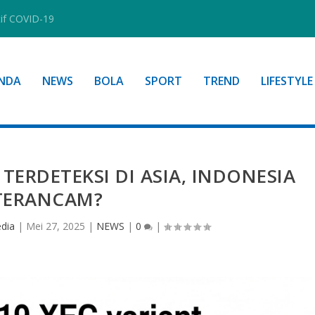
tif COVID-19
NDA
NEWS
BOLA
SPORT
TREND
LIFESTYLE
 TERDETEKSI DI ASIA, INDONESIA
TERANCAM?
dia
|
Mei 27, 2025
|
NEWS
|
0
|