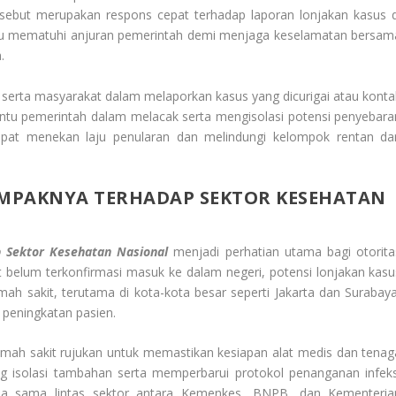
rsebut merupakan respons cepat terhadap laporan lonjakan kasus d
bau mematuhi anjuran pemerintah demi menjaga keselamatan bersam
.
serta masyarakat dalam melaporkan kasus yang dicurigai atau konta
ntu pemerintah dalam melacak serta mengisolasi potensi penyebara
 dapat menekan laju penularan dan melindungi kelompok rentan dar
DAMPAKNYA TERHADAP SEKTOR KESEHATAN
 Sektor Kesehatan Nasional
menjadi perhatian utama bagi otorita
ut belum terkonfirmasi masuk ke dalam negeri, potensi lonjakan kasu
umah sakit, terutama di kota-kota besar seperti Jakarta dan Surabaya
 peningkatan pasien.
ah sakit rujukan untuk memastikan kesiapan alat medis dan tenag
g isolasi tambahan serta memperbarui protokol penanganan infeks
rja sama lintas sektor antara Kemenkes, BNPB, dan Kementeria