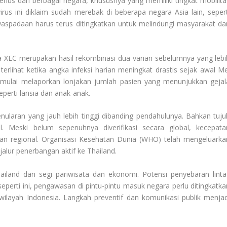
ius dari berbagai negara, khususnya yang memiliki tingkat mobilita
virus ini diklaim sudah merebak di beberapa negara Asia lain, sepert
spadaan harus terus ditingkatkan untuk melindungi masyarakat dar
a XEC merupakan hasil rekombinasi dua varian sebelumnya yang lebi
rlihat ketika angka infeksi harian meningkat drastis sejak awal Me
mulai melaporkan lonjakan jumlah pasien yang menunjukkan gejal
eperti lansia dan anak-anak.
enularan yang jauh lebih tinggi dibanding pendahulunya. Bahkan tuju
l. Meski belum sepenuhnya diverifikasi secara global, kecepata
n regional. Organisasi Kesehatan Dunia (WHO) telah mengeluarka
jalur penerbangan aktif ke Thailand.
land dari segi pariwisata dan ekonomi. Potensi penyebaran linta
eperti ini, pengawasan di pintu-pintu masuk negara perlu ditingkatka
 wilayah Indonesia. Langkah preventif dan komunikasi publik menjad