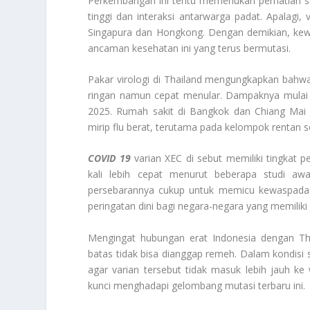
Perkembangan ini tentu memerlukan perhatian ser
tinggi dan interaksi antarwarga padat. Apalagi, 
Singapura dan Hongkong. Dengan demikian, kewa
ancaman kesehatan ini yang terus bermutasi.
Pakar virologi di Thailand mengungkapkan bahw
ringan namun cepat menular. Dampaknya mulai te
2025. Rumah sakit di Bangkok dan Chiang Mai 
mirip flu berat, terutama pada kelompok rentan s
COVID 19
varian XEC di sebut memiliki tingkat p
kali lebih cepat menurut beberapa studi awa
persebarannya cukup untuk memicu kewaspadaa
peringatan dini bagi negara-negara yang memiliki 
Mengingat hubungan erat Indonesia dengan Thai
batas tidak bisa dianggap remeh. Dalam kondisi s
agar varian tersebut tidak masuk lebih jauh ke
kunci menghadapi gelombang mutasi terbaru ini.