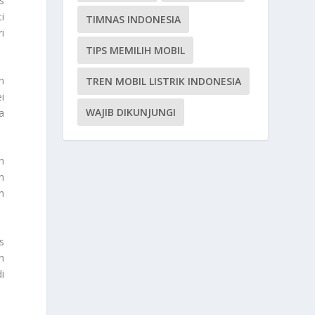
s
i
TIMNAS INDONESIA
i
TIPS MEMILIH MOBIL
h
TREN MOBIL LISTRIK INDONESIA
i
WAJIB DIKUNJUNGI
a
h
n
n
s
n
i