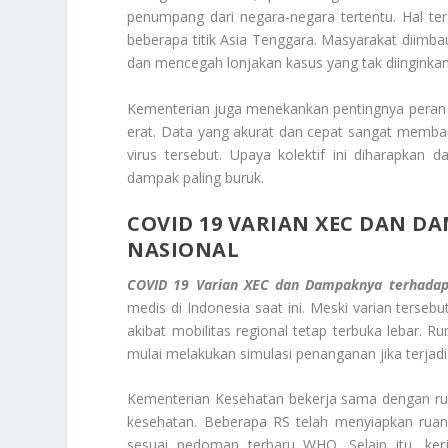
penumpang dari negara-negara tertentu. Hal te
beberapa titik Asia Tenggara. Masyarakat diim
dan mencegah lonjakan kasus yang tak diinginkan
Kementerian juga menekankan pentingnya peran 
erat. Data yang akurat dan cepat sangat memba
virus tersebut. Upaya kolektif ini diharapkan
dampak paling buruk.
COVID 19 VARIAN XEC DAN 
NASIONAL
COVID 19 Varian XEC dan Dampaknya terhadap
medis di Indonesia saat ini. Meski varian terseb
akibat mobilitas regional tetap terbuka lebar. R
mulai melakukan simulasi penanganan jika terjadi
Kementerian Kesehatan bekerja sama dengan rum
kesehatan. Beberapa RS telah menyiapkan ruan
sesuai pedoman terbaru WHO. Selain itu, ke