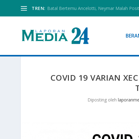
TREN:
Batal Bertemu Ancelotti, Neymar Malah Posi
BERA
COVID 19 VARIAN XEC
Diposting oleh
laporanme