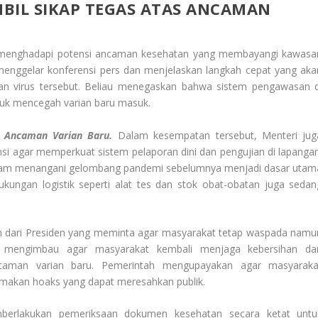
BIL SIKAP TEGAS ATAS ANCAMAN
am menghadapi potensi ancaman kesehatan yang membayangi kawasa
menggelar konferensi pers dan menjelaskan langkah cepat yang aka
an virus tersebut. Beliau menegaskan bahwa sistem pengawasan d
ntuk mencegah varian baru masuk.
s Ancaman Varian Baru.
Dalam kesempatan tersebut, Menteri jug
si agar memperkuat sistem pelaporan dini dan pengujian di lapangan
lam menangani gelombang pandemi sebelumnya menjadi dasar utam
ukungan logistik seperti alat tes dan stok obat-obatan juga sedan
uh dari Presiden yang meminta agar masyarakat tetap waspada namu
ga mengimbau agar masyarakat kembali menjaga kebersihan da
caman varian baru. Pemerintah mengupayakan agar masyaraka
rmakan hoaks yang dapat meresahkan publik.
mberlakukan pemeriksaan dokumen kesehatan secara ketat untu