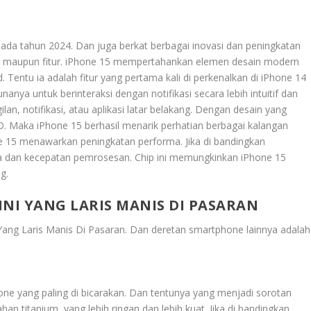
 pada tahun 2024. Dan juga berkat berbagai inovasi dan peningkatan
rma, maupun fitur. iPhone 15 mempertahankan elemen desain modern
Tentu ia adalah fitur yang pertama kali di perkenalkan di iPhone 14
ya untuk berinteraksi dengan notifikasi secara lebih intuitif dan
an, notifikasi, atau aplikasi latar belakang​. Dengan desain yang
ED. Maka iPhone 15 berhasil menarik perhatian berbagai kalangan
ne 15 menawarkan peningkatan performa. Jika di bandingkan
ya dan kecepatan pemrosesan. Chip ini memungkinkan iPhone 15
g.
INI YANG LARIS MANIS DI PASARAN
 Yang Laris Manis Di Pasaran
. Dan deretan smartphone lainnya adalah
phone yang paling di bicarakan. Dan tentunya yang menjadi sorotan
 titanium, yang lebih ringan dan lebih kuat. Jika di bandingkan