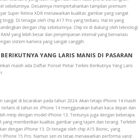
odel sebelumnya. Desainnya mempertahankan tampilan premium
. Layar Super Retina XDR menawarkan kualitas gambar yang sangat
tinggi. Di tenagai oleh chip A17 Pro yang terbaru. Hal ini yang
andingkan dengan chip sebelumnya. Chip ini di dukung oleh teknologi
i RAM yang lebih besar dan penyimpanan internal yang bervariasi.
dengan sistem kamera yang sangat canggih.
 BERIKUTNYA YANG LARIS MANIS DI PASARAN
lainkan masih ada
Daftar Ponsel Pintar Terkini Berikutnya Yang Laris
h:
 sangat di bicarakan pada tahun 2024. Akan tetapi iPhone 14 masih
 terlaris di tahun ini. iPhone 14 menggunakan bahan kaca depan dan
ebih mirip dengan model iPhone 13. Tentunya juga dengan beberapa
XDR yang memberikan kualitas gambar yang tajam dan terang. Terlebih
gkan dengan iPhone 13. Di tenagai oleh chip A15 Bionic, yang
ri iPhone 15 Pro. Namun seri ini tetap menawarkan performa yang