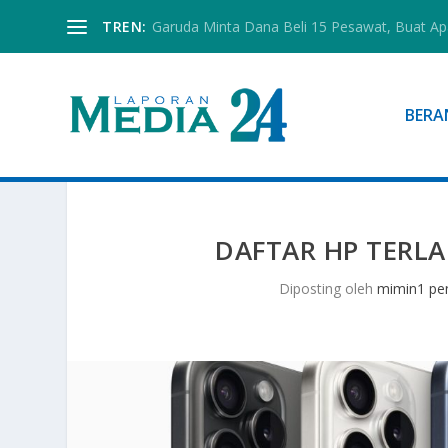
TREN:
Garuda Minta Dana Beli 15 Pesawat, Buat Ap
BERA
DAFTAR HP TERLA
Diposting oleh
mimin1 pen