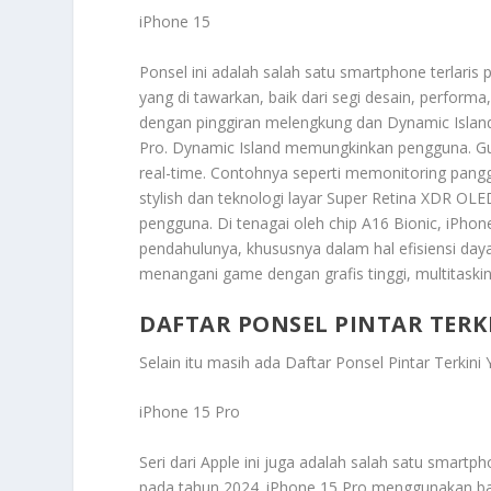
iPhone 15
Ponsel ini adalah salah satu smartphone terlaris
yang di tawarkan, baik dari segi desain, perfo
dengan pinggiran melengkung dan Dynamic Island. 
Pro. Dynamic Island memungkinkan pengguna. Gunan
real-time. Contohnya seperti memonitoring panggil
stylish dan teknologi layar Super Retina XDR OL
pengguna. Di tenagai oleh chip A16 Bionic, iPho
pendahulunya, khususnya dalam hal efisiensi da
menangani game dengan grafis tinggi, multitaskin
DAFTAR PONSEL PINTAR TERK
Selain itu masih ada
Daftar Ponsel Pintar Terkini
iPhone 15 Pro
Seri dari Apple ini juga adalah salah satu smart
pada tahun 2024. iPhone 15 Pro menggunakan bahan