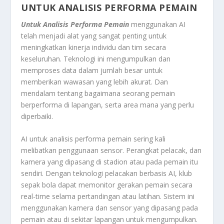
UNTUK ANALISIS PERFORMA PEMAIN
Untuk Analisis Performa Pemain
menggunakan AI
telah menjadi alat yang sangat penting untuk
meningkatkan kinerja individu dan tim secara
keseluruhan. Teknologi ini mengumpulkan dan
memproses data dalam jumlah besar untuk
memberikan wawasan yang lebih akurat. Dan
mendalam tentang bagaimana seorang pemain
berperforma di lapangan, serta area mana yang perlu
diperbaiki.
AI untuk analisis performa pemain sering kali
melibatkan penggunaan sensor. Perangkat pelacak, dan
kamera yang dipasang di stadion atau pada pemain itu
sendiri. Dengan teknologi pelacakan berbasis AI, klub
sepak bola dapat memonitor gerakan pemain secara
real-time selama pertandingan atau latihan. Sistem ini
menggunakan kamera dan sensor yang dipasang pada
pemain atau di sekitar lapangan untuk mengumpulkan.