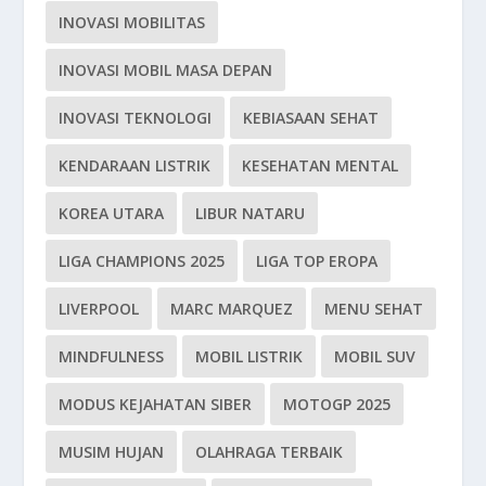
INOVASI MOBILITAS
INOVASI MOBIL MASA DEPAN
INOVASI TEKNOLOGI
KEBIASAAN SEHAT
KENDARAAN LISTRIK
KESEHATAN MENTAL
KOREA UTARA
LIBUR NATARU
LIGA CHAMPIONS 2025
LIGA TOP EROPA
LIVERPOOL
MARC MARQUEZ
MENU SEHAT
MINDFULNESS
MOBIL LISTRIK
MOBIL SUV
MODUS KEJAHATAN SIBER
MOTOGP 2025
MUSIM HUJAN
OLAHRAGA TERBAIK