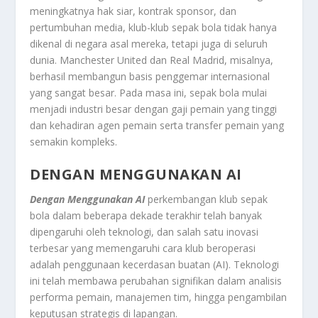
meningkatnya hak siar, kontrak sponsor, dan
pertumbuhan media, klub-klub sepak bola tidak hanya
dikenal di negara asal mereka, tetapi juga di seluruh
dunia. Manchester United dan Real Madrid, misalnya,
berhasil membangun basis penggemar internasional
yang sangat besar. Pada masa ini, sepak bola mulai
menjadi industri besar dengan gaji pemain yang tinggi
dan kehadiran agen pemain serta transfer pemain yang
semakin kompleks.
DENGAN MENGGUNAKAN AI
Dengan Menggunakan AI
perkembangan klub sepak
bola dalam beberapa dekade terakhir telah banyak
dipengaruhi oleh teknologi, dan salah satu inovasi
terbesar yang memengaruhi cara klub beroperasi
adalah penggunaan kecerdasan buatan (AI). Teknologi
ini telah membawa perubahan signifikan dalam analisis
performa pemain, manajemen tim, hingga pengambilan
keputusan strategis di lapangan.