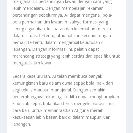
menganalisis pertandingan lawan dengan cara yang
lebih mendalam. Dengan mempelajari rekaman
pertandingan sebelumnya, AI dapat mengenali pola-
pola permainan tim lawan, misalnya formasi yang
sering digunakan, kekuatan dan kelemahan mereka
dalam situasi tertentu, atau bahkan kecenderungan
pemain tertentu dalam mengambil keputusan di
lapangan. Dengan informasi ini, pelatih dapat
merancang strategi yang lebih cerdas dan spesifik untuk
mengatasi tim lawan.
Secara keseluruhan, AI telah membuka banyak
kemungkinan baru dalam dunia sepak bola, baik dari
segi teknis maupun manajerial. Dengan semakin
berkembangnya teknologi ini, kita dapat mengharapkan
klub-klub sepak bola akan terus mengeksplorasi cara-
cara baru untuk memanfaatkan AI guna meraih
kesuksesan lebih besar, baik di dalam maupun luar
lapangan.