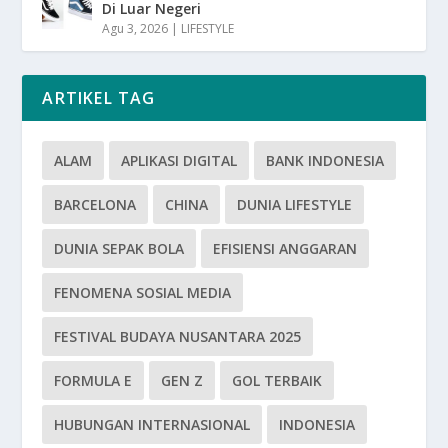
Di Luar Negeri
Agu 3, 2026
|
LIFESTYLE
ARTIKEL TAG
ALAM
APLIKASI DIGITAL
BANK INDONESIA
BARCELONA
CHINA
DUNIA LIFESTYLE
DUNIA SEPAK BOLA
EFISIENSI ANGGARAN
FENOMENA SOSIAL MEDIA
FESTIVAL BUDAYA NUSANTARA 2025
FORMULA E
GEN Z
GOL TERBAIK
HUBUNGAN INTERNASIONAL
INDONESIA