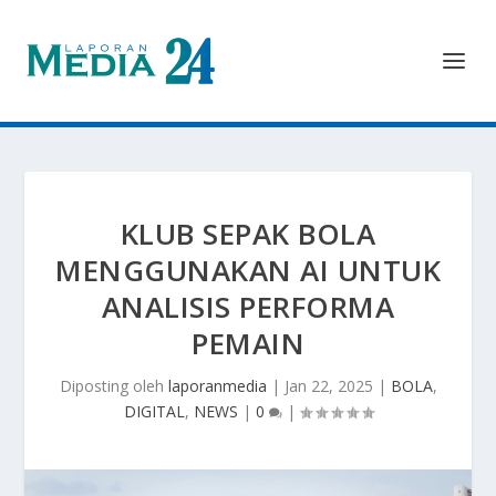
KLUB SEPAK BOLA
MENGGUNAKAN AI UNTUK
ANALISIS PERFORMA
PEMAIN
Diposting oleh
laporanmedia
|
Jan 22, 2025
|
BOLA
,
DIGITAL
,
NEWS
|
0
|