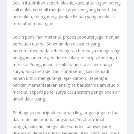
Selain itu, limbah seperti plastik, kain, atau logam sering
kali diolah kembali menjadi karya seni yang kreatif dan
bermakna, mengurangi jumlah limbah yang berakhir di
tempat pembuangan.
Selain pemilihan material, proses produksi juga menjadi
perhatian utama. Seniman dan desainer yang
berkomitmen pada keberlanjutan berupaya mengurangi
penggunaan energi berlebih dalam menciptakan karya
mereka. Penggunaan teknik manual, alat bertenaga
surya, atau metode tradisional sering kali menjadi
pilihan untuk mengurangi jejak karbon. Beberapa
bahkan memanfaatkan energi terbarukan dalam studio
mereka, seperti panel surya atau sistem pengolahan air
untuk daur ulang.
Pentingnya menciptakan ramah lingkungan juga terlihat
dalam desain produk fungsional. Perabot rumah
tangga, pakaian, hingga aksesoris kini banyak yang
dirancang dengan prinsip keberlanjutan. Misalnya, meja