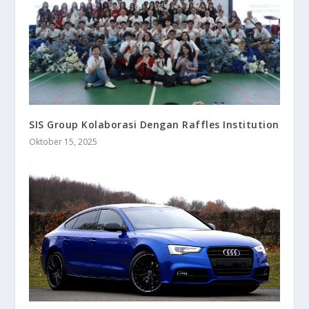
SIS Group Kolaborasi Dengan Raffles Institution
Oktober 15, 2025