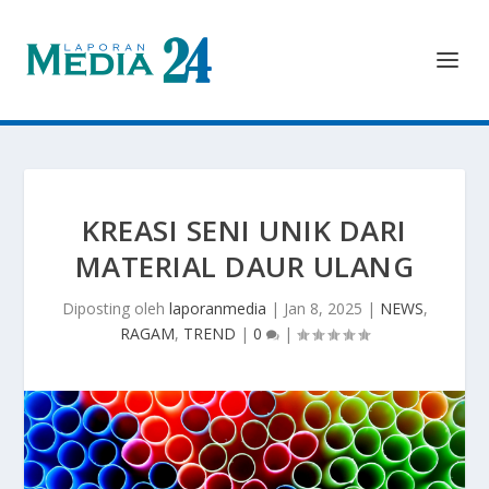
KREASI SENI UNIK DARI
MATERIAL DAUR ULANG
Diposting oleh
laporanmedia
|
Jan 8, 2025
|
NEWS
,
RAGAM
,
TREND
|
0
|