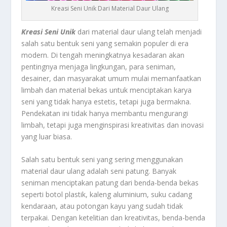
Kreasi Seni Unik Dari Material Daur Ulang
Kreasi Seni Unik
dari material daur ulang telah menjadi
salah satu bentuk seni yang semakin populer di era
modern. Di tengah meningkatnya kesadaran akan
pentingnya menjaga lingkungan, para seniman,
desainer, dan masyarakat umum mulai memanfaatkan
limbah dan material bekas untuk menciptakan karya
seni yang tidak hanya estetis, tetapi juga bermakna.
Pendekatan ini tidak hanya membantu mengurangi
limbah, tetapi juga menginspirasi kreativitas dan inovasi
yang luar biasa.
Salah satu bentuk seni yang sering menggunakan
material daur ulang adalah seni patung. Banyak
seniman menciptakan patung dari benda-benda bekas
seperti botol plastik, kaleng aluminium, suku cadang
kendaraan, atau potongan kayu yang sudah tidak
terpakai. Dengan ketelitian dan kreativitas, benda-benda