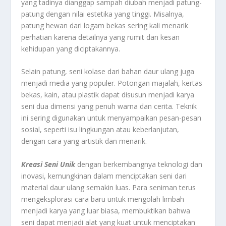
yang tadinya dianggap sampah diubah menjadi patung-
patung dengan nilai estetika yang tinggi. Misalnya,
patung hewan dari logam bekas sering kali menarik
perhatian karena detailnya yang rumit dan kesan
kehidupan yang diciptakannya.
Selain patung, seni kolase dari bahan daur ulang juga
menjadi media yang populer. Potongan majalah, kertas
bekas, kain, atau plastik dapat disusun menjadi karya
seni dua dimensi yang penuh warna dan cerita. Teknik
ini sering digunakan untuk menyampaikan pesan-pesan
sosial, seperti isu lingkungan atau keberlanjutan,
dengan cara yang artistik dan menarik.
Kreasi Seni Unik
dengan berkembangnya teknologi dan
inovasi, kemungkinan dalam menciptakan seni dari
material daur ulang semakin luas. Para seniman terus
mengeksplorasi cara baru untuk mengolah limbah
menjadi karya yang luar biasa, membuktikan bahwa
seni dapat menjadi alat yang kuat untuk menciptakan