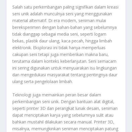
Salah satu perkembangan paling signifikan dalam kreasi
seni unik adalah munculnya seni yang menggunakan
material alternatif. Di era modern, seniman mulai
bereksperimen dengan bahan-bahan yang sebelumnya
tidak dianggap sebagai media seni, seperti logam
bekas, plastik daur ulang, kaca pecah, hingga limbah
elektronik. Eksplorasi ini tidak hanya memperluas
cakupan seni tetapi juga memberikan makna baru,
terutama dalam konteks keberlanjutan. Seni semacam
ini sering digunakan untuk menyuarakan isu lingkungan
dan mengedukasi masyarakat tentang pentingnya daur
ulang serta pengelolaan limbah.
Teknologi juga memainkan peran besar dalam
perkembangan seni unik. Dengan bantuan alat digital,
seperti printer 3D dan perangkat lunak desain, seniman
dapat menciptakan karya yang sebelumnya sulit atau
bahkan mustahil dilakukan secara manual. Printer 3D,
misalnya, memungkinkan seniman menciptakan patung