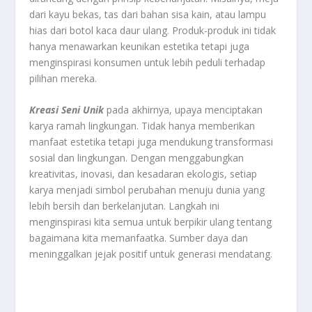
dari kayu bekas, tas dari bahan sisa kain, atau lampu
hias dari botol kaca daur ulang. Produk-produk ini tidak
hanya menawarkan keunikan estetika tetapi juga
menginspirasi konsumen untuk lebih peduli terhadap
pilihan mereka.
Kreasi Seni Unik
pada akhirnya, upaya menciptakan
karya ramah lingkungan. Tidak hanya memberikan
manfaat estetika tetapi juga mendukung transformasi
sosial dan lingkungan. Dengan menggabungkan
kreativitas, inovasi, dan kesadaran ekologis, setiap
karya menjadi simbol perubahan menuju dunia yang
lebih bersih dan berkelanjutan. Langkah ini
menginspirasi kita semua untuk berpikir ulang tentang
bagaimana kita memanfaatka. Sumber daya dan
meninggalkan jejak positif untuk generasi mendatang.