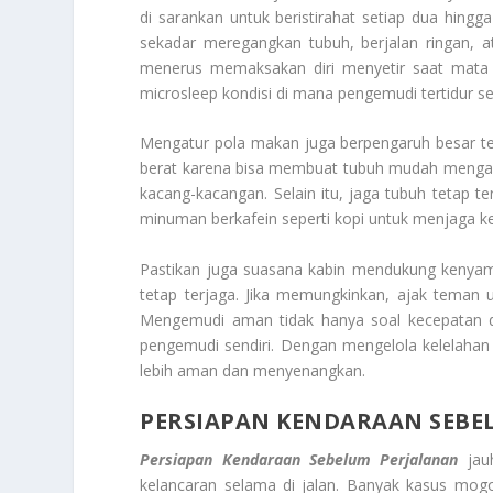
di sarankan untuk beristirahat setiap dua hingg
sekadar meregangkan tubuh, berjalan ringan, ata
menerus memaksakan diri menyetir saat mata m
microsleep kondisi di mana pengemudi tertidur se
Mengatur pola makan juga berpengaruh besar ter
berat karena bisa membuat tubuh mudah mengantu
kacang-kacangan. Selain itu, jaga tubuh tetap 
minuman berkafein seperti kopi untuk menjaga k
Pastikan juga suasana kabin mendukung kenyam
tetap terjaga. Jika memungkinkan, ajak teman 
Mengemudi aman tidak hanya soal kecepatan dan
pengemudi sendiri. Dengan mengelola kelelahan s
lebih aman dan menyenangkan.
PERSIAPAN KENDARAAN SEBE
Persiapan Kendaraan Sebelum Perjalanan
jauh
kelancaran selama di jalan. Banyak kasus mog