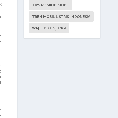
k
TIPS MEMILIH MOBIL
-
a
TREN MOBIL LISTRIK INDONESIA
WAJIB DIKUNJUNGI
u
u
h
u
.
l
i
n
,