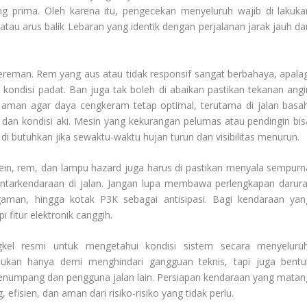
g prima. Oleh karena itu, pengecekan menyeluruh wajib di lakuka
au arus balik Lebaran yang identik dengan perjalanan jarak jauh da
ereman. Rem yang aus atau tidak responsif sangat berbahaya, apalag
ondisi padat. Ban juga tak boleh di abaikan pastikan tekanan angi
 aman agar daya cengkeram tetap optimal, terutama di jalan basah
er, dan kondisi aki. Mesin yang kekurangan pelumas atau pendingin bis
i butuhkan jika sewaktu-waktu hujan turun dan visibilitas menurun.
in, rem, dan lampu hazard juga harus di pastikan menyala sempurn
ntarkendaraan di jalan. Jangan lupa membawa perlengkapan darura
gaman, hingga kotak P3K sebagai antisipasi. Bagi kendaraan yan
 fitur elektronik canggih.
kel resmi untuk mengetahui kondisi sistem secara menyeluruh
ukan hanya demi menghindari gangguan teknis, tapi juga bentu
enumpang dan pengguna jalan lain. Persiapan kendaraan yang matan
efisien, dan aman dari risiko-risiko yang tidak perlu.