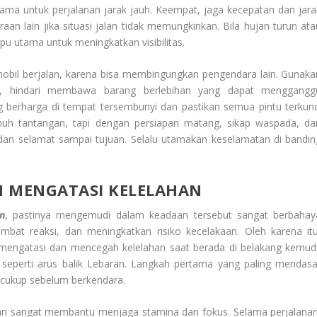
rutama untuk perjalanan jarak jauh. Keempat, jaga kecepatan dan jara
n lain jika situasi jalan tidak memungkinkan. Bila hujan turun ata
pu utama untuk meningkatkan visibilitas.
mobil berjalan, karena bisa membingungkan pengendara lain. Gunaka
hir, hindari membawa barang berlebihan yang dapat menggangg
berharga di tempat tersembunyi dan pastikan semua pintu terkunc
uh tantangan, tapi dengan persiapan matang, sikap waspada, da
r dan selamat sampai tujuan. Selalu utamakan keselamatan di bandin
 MENGATASI KELELAHAN
n
, pastinya mengemudi dalam keadaan tersebut sangat berbahay
bat reaksi, dan meningkatkan risiko kecelakaan. Oleh karena itu
engatasi dan mencegah kelelahan saat berada di belakang kemudi
 seperti arus balik Lebaran. Langkah pertama yang paling mendasa
 cukup sebelum berkendara.
an sangat membantu menjaga stamina dan fokus. Selama perjalanan