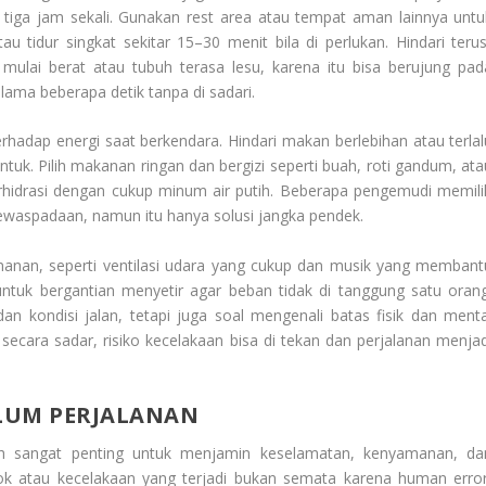
a tiga jam sekali. Gunakan rest area atau tempat aman lainnya untu
u tidur singkat sekitar 15–30 menit bila di perlukan. Hindari terus
ulai berat atau tubuh terasa lesu, karena itu bisa berujung pad
lama beberapa detik tanpa di sadari.
hadap energi saat berkendara. Hindari makan berlebihan atau terlal
k. Pilih makanan ringan dan bergizi seperti buah, roti gandum, ata
terhidrasi dengan cukup minum air putih. Beberapa pengemudi memili
ewaspadaan, namun itu hanya solusi jangka pendek.
anan, seperti ventilasi udara yang cukup dan musik yang membant
untuk bergantian menyetir agar beban tidak di tanggung satu orang
 kondisi jalan, tetapi juga soal mengenali batas fisik dan menta
ecara sadar, risiko kecelakaan bisa di tekan dan perjalanan menjad
LUM PERJALANAN
 sangat penting untuk menjamin keselamatan, kenyamanan, da
ok atau kecelakaan yang terjadi bukan semata karena human error