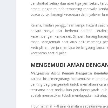
beristirahat setiap dua atau tiga jam sekali, te
aman. Jangan mudah terpancing menyalip kendaraa
cuaca buruk, kurangi kecepatan dan nyalakan lam
Kelima, hindari penggunaan lampu hazard saat 
hazard hanya saat berhenti darurat. Terak
keseimbangan kendaraan. Simpan barang-barang 
rapat. Mengemudi saat arus balik memang pen
kedisiplinan, perjalanan bisa berlangsung lanca
kecepatan saat di jalan.
MENGEMUDI AMAN DENGAN
Mengemudi Aman Dengan Mengatasi Kelelaha
karena bisa mengurangi konsentrasi, memperlam
penting bagi pengemudi untuk memahami cara m
terutama saat melakukan perjalanan jarak jauh
adalah memastikan tubuh mendapatkan istirahat
Tidur minimal 7–8 jam di malam sebelumnya ak