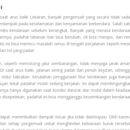
I
 saat arus balik Lebaran, banyak pengemudi yang secara tidak sada
rdampak pada keselamatan dan kenyamanan berkendara. Salah sat
ndisi kendaraan sebelum berangkat. Banyak yang merasa kendaraa
umnya, padahal tekanan ban bisa berubah, oli bisa menipis, dan re
ndisi ini bisa memicu masalah serius di tengah perjalanan seperti mesi
an tol yang padat.
alan, seperti memotong jalur sembarangan, tidak menjaga jarak aman
 Di saat arus balik, jalanan sering padat dan penuh kejutan, sehingg
 risiko tabrakan. Kesalahan penggunaan fitur kendaraan juga banya
hujan lebat padahal mobil sedang berjalan. Ini dapat membingungka
usnya hanya digunakan saat kondisi darurat dan mobil dalam keadaa
p disepelekan, padahal ini bisa mengganggu keseimbangan kendaraa
apat menimbulkan dampak besar jika tidak diantisipasi. Oleh karen
dari setiap pengemudi untuk menghindari kebiasaan buruk tersebut