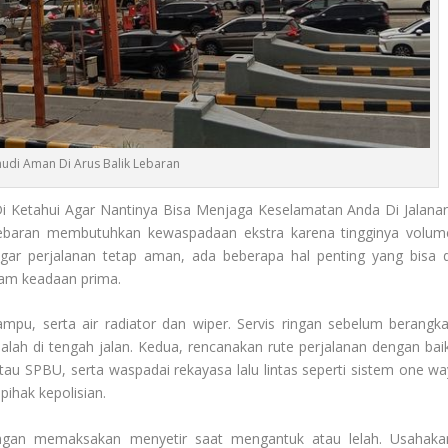
di Aman Di Arus Balik Lebaran
Di Ketahui Agar Nantinya Bisa Menjaga Keselamatan Anda Di Jalanan
ebaran membutuhkan kewaspadaan ekstra karena tingginya volum
gar perjalanan tetap aman, ada beberapa hal penting yang bisa d
lam keadaan prima.
ampu, serta air radiator dan wiper. Servis ringan sebelum berangka
lah di tengah jalan. Kedua, rencanakan rute perjalanan dengan baik
a atau SPBU, serta waspadai rekayasa lalu lintas seperti sistem one wa
pihak kepolisian.
Jangan memaksakan menyetir saat mengantuk atau lelah. Usahaka