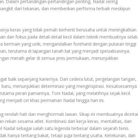
gan. Dalam pertandingan-pertandingan penting, Nadal sering
bangkit dari tekanan, dan memberikan performa terbaik meskipun
kerja keras yang tidak pernah berhenti berusaha untuk meningkatkan
han dan fokus pada detail-detail kecil dalam teknik membuatnya selal
ya bermain yang unik, mengandalkan forehand dengan putaran tinggi
n, terutama di lapangan tanah liat yang menjadi spesialisasinya.
an meraih gelar di semua jenis permukaan, menunjukkan
at baik sepanjang kariernya. Dari cedera lutut, pergelangan tangan,
an baru, menunjukkan determinasi yang menginspirasi. Kesuksesannya
erutama peran pamannya, Toni Nadal, yang melatihnya sejak kecil.
g menjadi ciri khas permainan Nadal hingga hari ini.
ang rendah hati dan menghormati lawan. Sikap ini membuatnya dicinta
an-rekan sesama atlet. Kombinasi dari kerja keras, mentalitas, dan
ael Nadal sebagai salah satu legenda terbesar dalam sejarah tenis.
dak hanya tentang bakat, tetapi juga tentang usaha. Ketekunan, dan