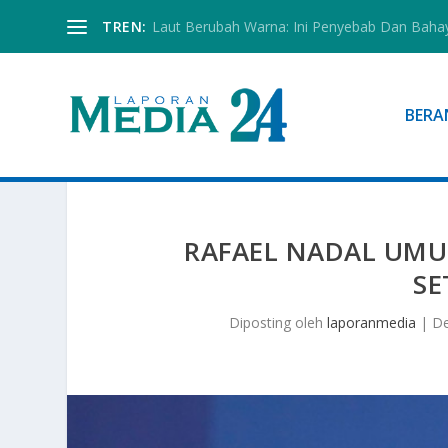
TREN:
Laut Berubah Warna: Ini Penyebab Dan Baha
BERA
RAFAEL NADAL UM
SE
Diposting oleh
laporanmedia
|
De