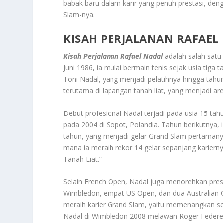
babak baru dalam karir yang penuh prestasi, den
Slam-nya.
KISAH PERJALANAN RAFAEL
Kisah Perjalanan Rafael Nadal
adalah salah satu 
Juni 1986, ia mulai bermain tenis sejak usia ti
Toni Nadal, yang menjadi pelatihnya hingga tah
terutama di lapangan tanah liat, yang menjadi are
Debut profesional Nadal terjadi pada usia 15 tah
pada 2004 di Sopot, Polandia. Tahun berikutnya
tahun, yang menjadi gelar Grand Slam pertamanya
mana ia meraih rekor 14 gelar sepanjang kariern
Tanah Liat.”
Selain French Open, Nadal juga menorehkan pres
Wimbledon, empat US Open, dan dua Australian 
meraih karier Grand Slam, yaitu memenangkan s
Nadal di Wimbledon 2008 melawan Roger Federer s