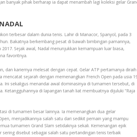
gan banyak pihak berharap ia dapat menambah lagi koleksi gelar Gran
 NADAL
ikon terbesar dalam dunia tenis. Lahir di Manacor, Spanyol, pada 3
ga tahun. Bakatnya berkembang pesat di bawah bimbingan pamannya,
un 2017. Sejak awal, Nadal menunjukkan kemampuan luar biasa,
na favoritnya.
un, dan kariernya melesat dengan cepat. Gelar ATP pertamanya diraih
, ia mencatat sejarah dengan memenangkan French Open pada usia 1
. Ini sekaligus menandai awal dominasinya di turnamen tersebut, di
ya. Ketangguhannya di lapangan tanah liat membuatnya dijuluki “Raja
tasi di turnamen besar lainnya. Ia memenangkan dua gelar
Open, menjadikannya salah satu dari sedikit pemain yang mampu
emua turnamen Grand Slam setidaknya sekali. Kemenangan epik
ering disebut sebagai salah satu pertandingan tenis terbaik