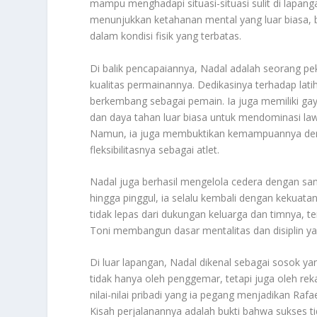
mampu menghadapi situasi-situasi sulit di lapan
menunjukkan ketahanan mental yang luar biasa, 
dalam kondisi fisik yang terbatas.
Di balik pencapaiannya, Nadal adalah seorang pe
kualitas permainannya. Dedikasinya terhadap lati
berkembang sebagai pemain. Ia juga memiliki ga
dan daya tahan luar biasa untuk mendominasi lawa
Namun, ia juga membuktikan kemampuannya deng
fleksibilitasnya sebagai atlet.
Nadal juga berhasil mengelola cedera dengan sang
hingga pinggul, ia selalu kembali dengan kekuat
tidak lepas dari dukungan keluarga dan timnya, t
Toni membangun dasar mentalitas dan disiplin yan
Di luar lapangan, Nadal dikenal sebagai sosok y
tidak hanya oleh penggemar, tetapi juga oleh rek
nilai-nilai pribadi yang ia pegang menjadikan Raf
Kisah perjalanannya adalah bukti bahwa sukses ti