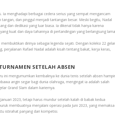
lus. Ia menghadapi berbagai cedera serius yang sempat mengancam
an tangan, dan pinggul menjadi tantangan besar. Meski begitu, Nadal
ng dan dedikasi yang luar biasa. Ia dikenal tidak hanya karena
 yang kuat dan daya tahannya di pertandingan yang berlangsung lama
s membuktikan dirinya sebagai legenda sejati. Dengan koleksi 22 gela
g, perjalanan Rafael Nadal adalah kisah tentang bakat, kerja keras,
TURNAMEN SETELAH ABSEN
baru ini mengumumkan kembalinya ke dunia tenis setelah absen hampi
mbawa angin segar bagi dunia olahraga, mengingat ia adalah salah
elar Grand Slam dalam kariernya.
a Januari 2023, tetapi harus mundur setelah kalah di babak kedua
buruk membuatnya menjalani operasi pada Juni 2023, yang memaksa
u istirahat panjang dari kompetisi.