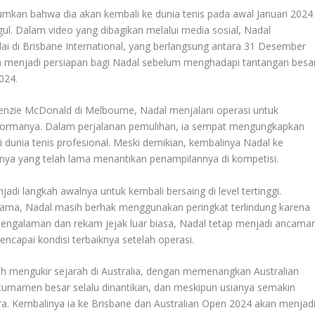
umkan bahwa dia akan kembali ke dunia tenis pada awal Januari 2024
ul. Dalam video yang dibagikan melalui media sosial, Nadal
i di Brisbane International, yang berlangsung antara 31 Desember
n menjadi persiapan bagi Nadal sebelum menghadapi tantangan besa
024.
kenzie McDonald di Melbourne, Nadal menjalani operasi untuk
formanya. Dalam perjalanan pemulihan, ia sempat mengungkapkan
i dunia tenis profesional. Meski demikian, kembalinya Nadal ke
ya yang telah lama menantikan penampilannya di kompetisi.
jadi langkah awalnya untuk kembali bersaing di level tertinggi.
 lama, Nadal masih berhak menggunakan peringkat terlindung karena
engalaman dan rekam jejak luar biasa, Nadal tetap menjadi ancama
ncapai kondisi terbaiknya setelah operasi.
lah mengukir sejarah di Australia, dengan memenangkan Australian
turnamen besar selalu dinantikan, dan meskipun usianya semakin
. Kembalinya ia ke Brisbane dan Australian Open 2024 akan menjad