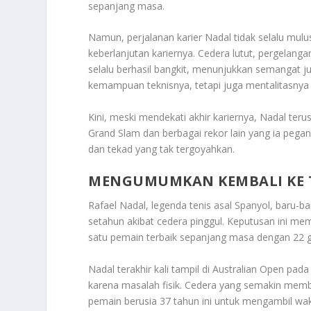
sepanjang masa.
Namun, perjalanan karier Nadal tidak selalu mu
keberlanjutan kariernya. Cedera lutut, pergelang
selalu berhasil bangkit, menunjukkan semangat jua
kemampuan teknisnya, tetapi juga mentalitasnya
Kini, meski mendekati akhir kariernya, Nadal teru
Grand Slam dan berbagai rekor lain yang ia pegan
dan tekad yang tak tergoyahkan.
MENGUMUMKAN KEMBALI KE 
Rafael Nadal, legenda tenis asal Spanyol, baru-
setahun akibat cedera pinggul. Keputusan ini me
satu pemain terbaik sepanjang masa dengan 22 g
Nadal terakhir kali tampil di Australian Open pad
karena masalah fisik. Cedera yang semakin mem
pemain berusia 37 tahun ini untuk mengambil wakt