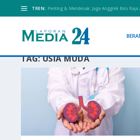
TREN:
Penting & Mendesak: Jaga Anggrek Biru Raja
BERA
TAG:
USIA MUDA