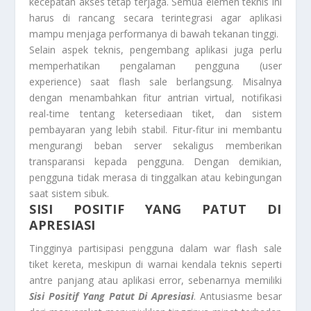
kecepatan akses tetap terjaga. Semua elemen teknis ini
harus di rancang secara terintegrasi agar aplikasi
mampu menjaga performanya di bawah tekanan tinggi.
Selain aspek teknis, pengembang aplikasi juga perlu
memperhatikan pengalaman pengguna (user
experience) saat flash sale berlangsung. Misalnya
dengan menambahkan fitur antrian virtual, notifikasi
real-time tentang ketersediaan tiket, dan sistem
pembayaran yang lebih stabil. Fitur-fitur ini membantu
mengurangi beban server sekaligus memberikan
transparansi kepada pengguna. Dengan demikian,
pengguna tidak merasa di tinggalkan atau kebingungan
saat sistem sibuk.
SISI POSITIF YANG PATUT DI
APRESIASI
Tingginya partisipasi pengguna dalam war flash sale
tiket kereta, meskipun di warnai kendala teknis seperti
antre panjang atau aplikasi error, sebenarnya memiliki
Sisi Positif Yang Patut Di Apresiasi
. Antusiasme besar