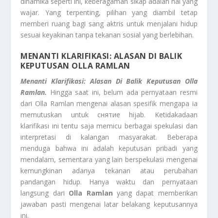
dinamika seperti ini, keberagaman sikap adalah hal yang
wajar. Yang terpenting, pilihan yang diambil tetap
memberi ruang bagi sang aktris untuk menjalani hidup
sesuai keyakinan tanpa tekanan sosial yang berlebihan.
MENANTI KLARIFIKASI: ALASAN DI BALIK
KEPUTUSAN OLLA RAMLAN
Menanti Klarifikasi: Alasan Di Balik Keputusan Olla
Ramlan.
Hingga saat ini, belum ada pernyataan resmi
dari Olla Ramlan mengenai alasan spesifik mengapa ia
memutuskan untuk снятие hijab. Ketidakadaan
klarifikasi ini tentu saja memicu berbagai spekulasi dan
interpretasi di kalangan masyarakat. Beberapa
menduga bahwa ini adalah keputusan pribadi yang
mendalam, sementara yang lain berspekulasi mengenai
kemungkinan adanya tekanan atau perubahan
pandangan hidup. Hanya waktu dan pernyataan
langsung dari
Olla Ramlan
yang dapat memberikan
jawaban pasti mengenai latar belakang keputusannya
ini.