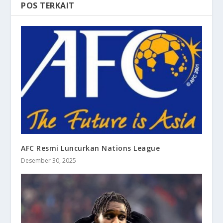
POS TERKAIT
AFC Resmi Luncurkan Nations League
Desember 30, 2025