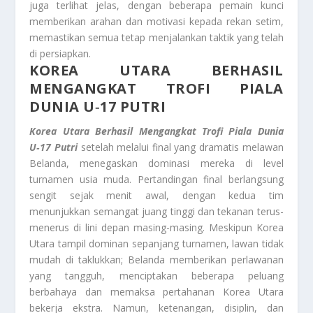
juga terlihat jelas, dengan beberapa pemain kunci
memberikan arahan dan motivasi kepada rekan setim,
memastikan semua tetap menjalankan taktik yang telah
di persiapkan.
KOREA UTARA BERHASIL
MENGANGKAT TROFI PIALA
DUNIA U‑17 PUTRI
Korea Utara Berhasil Mengangkat Trofi Piala Dunia
U‑17 Putri
setelah melalui final yang dramatis melawan
Belanda, menegaskan dominasi mereka di level
turnamen usia muda. Pertandingan final berlangsung
sengit sejak menit awal, dengan kedua tim
menunjukkan semangat juang tinggi dan tekanan terus-
menerus di lini depan masing-masing. Meskipun Korea
Utara tampil dominan sepanjang turnamen, lawan tidak
mudah di taklukkan; Belanda memberikan perlawanan
yang tangguh, menciptakan beberapa peluang
berbahaya dan memaksa pertahanan Korea Utara
bekerja ekstra. Namun, ketenangan, disiplin, dan