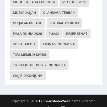
MODUS KEJAHATAN SIBER
MOTOGP 2025
MUSIM HUJAN
OLAHRAGA TERBAIK
PERJALANAN JAUH
PERUBAHAN IKLIM
PIALA DUNIA 2026
PUASA
RESEP SEHAT
SOSIAL MEDIA
TIMNAS INDONESIA
TIPS MEMILIH MOBIL
TREN MOBIL LISTRIK INDONESIA
WAJIB DIKUNJUNGI
Copyright © 2026
All Rights Reserved.
LaporanMedia24