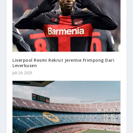
Liverpool Resmi Rekrut Jeremie Frimpong Dari
Leverkusen
Juli 29, 2025