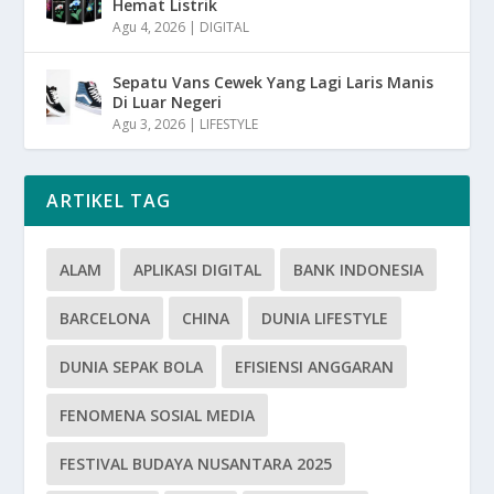
Hemat Listrik
Agu 4, 2026
|
DIGITAL
Sepatu Vans Cewek Yang Lagi Laris Manis
Di Luar Negeri
Agu 3, 2026
|
LIFESTYLE
ARTIKEL TAG
ALAM
APLIKASI DIGITAL
BANK INDONESIA
BARCELONA
CHINA
DUNIA LIFESTYLE
DUNIA SEPAK BOLA
EFISIENSI ANGGARAN
FENOMENA SOSIAL MEDIA
FESTIVAL BUDAYA NUSANTARA 2025