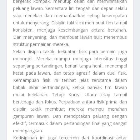
bergerak kompak, menutup celah dan meminimalkan
peluang lawan. Sementara lini tengah dan depan selalu
siap menekan dan memanfaatkan setiap kesempatan
untuk menyerang. Disiplin taktik ini membuat tim tampil
konsisten, menjaga keseimbangan antara bertahan.
Dan menyerang, dan membuat lawan sulit menembus
struktur permainan mereka.
Selain disiplin taktik, kekuatan fisik para pemain juga
menonjol. Mereka mampu menjaga intensitas tinggi
sepanjang pertandingan, berlari tanpa henti, menempel
ketat pada lawan, dan tetap agresif dalam duel fisik.
Kemampuan fisik ini terlihat jelas terutama dalam
babak akhir pertandingan, ketika banyak tim lawan
mulai kelelahan. Tetapi Korea Utara tetap tampil
bertenaga dan fokus. Perpaduan antara fisik prima dan
disiplin taktik membuat mereka mampu menahan
gempuran lawan. Dan menciptakan peluang dengan
efektif, termasuk dalam pertandingan final yang sangat
menegangkan.
Kedisiplinan ini juga tercermin dari koordinasi antar