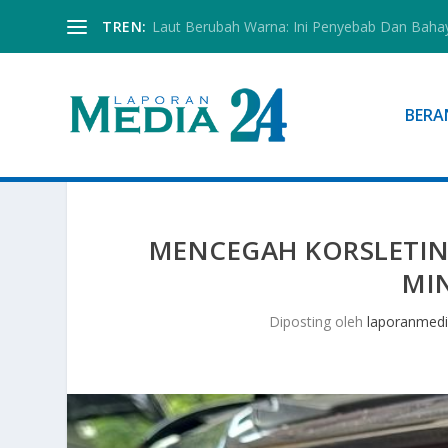
TREN:
Laut Berubah Warna: Ini Penyebab Dan Baha
BERA
MENCEGAH KORSLETI
MI
Diposting oleh
laporanmed