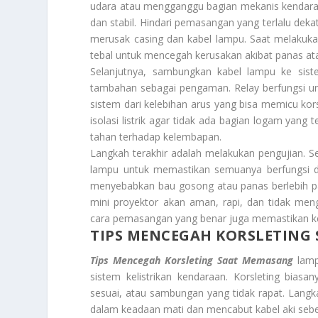
udara atau mengganggu bagian mekanis kendara
dan stabil. Hindari pemasangan yang terlalu dek
merusak casing dan kabel lampu. Saat melakuka
tebal untuk mencegah kerusakan akibat panas at
Selanjutnya, sambungkan kabel lampu ke siste
tambahan sebagai pengaman. Relay berfungsi unt
sistem dari kelebihan arus yang bisa memicu kor
isolasi listrik agar tidak ada bagian logam yang 
tahan terhadap kelembapan.
Langkah terakhir adalah melakukan pengujian. 
lampu untuk memastikan semuanya berfungsi de
menyebabkan bau gosong atau panas berlebih pa
mini proyektor akan aman, rapi, dan tidak men
cara pemasangan yang benar juga memastikan k
TIPS MENCEGAH KORSLETING
Tips Mencegah Korsleting Saat Memasang
lamp
sistem kelistrikan kendaraan. Korsleting biasa
sesuai, atau sambungan yang tidak rapat. Lang
dalam keadaan mati dan mencabut kabel aki sebel