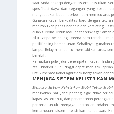
saat Anda bekerja dengan sistem kelistrikan. Set
spesifikasi daya dan tegangan yang sesuai den
menyebabkan beban berlebih dan memicu arus p
Gunakan kabel berkualitas baik dengan ukuran 
menimbulkan panas berlebih dan korsleting. Pa
di lapisi isolasi listrik atau heat shrink agar 
dililit tanpa pelindung, karena cara tersebut 
positif saling bersentuhan. Sebaiknya, gunakan 
lampu. Relay membantu menstabilkan arus, sem
berlebih.
Perhatikan pula jalur penempatan kabel. Hindari 
atau knalpot. Suhu tinggi dapat merusak lapisa
untuk menata kabel agar tidak bergesekan dengan 
MENJAGA SISTEM KELISTRIKAN M
Menjaga Sistem Kelistrikan Mobil Tetap Stabil
merupakan hal yang penting agar tidak terjadi
kapasitas tertentu, dan penambahan perangkat b
pertama untuk menjaga kestabilan adalah me
kemampuan sistem kelistrikan kendaraan. Hi