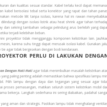
kuran dan kualitas sesuai standar. Kabel terlalu kecil dapat memana
an kabel berisolasi tebal serta konektor yang rapat dan tahan panas
kan metode lilit tanpa isolasi, karena hal ini rawan menyebabka
indungi dengan isolasi listrik atau heat shrink agar tahan terhada
lay dan sekring tambahan sebagai pelindung arus berlebih yang dapa
tika terjadi kelebihan beban.
mini proyektor tidak mengganggu komponen kelistrikan lain. Jauhka
 mesin, karena suhu tinggi dapat merusak isolasi kabel. Gunakan jalu
e tie agar tidak bergesekan dengan bodi kendaraan.
ROYEKTOR PERLU DI LAKUKAN DENGA
an Dengan Hati-Hati
agar tidak menimbulkan masalah kelistrikan ata
ang paling penting adalah memastikan bahwa spesifikasi lampu min
bil. Pilih lampu dengan daya dan tegangan yang sesuai agar tida
i proses pemasangan, matikan seluruh sistem kelistrikan mobil da
ama bekerja. Langkah sederhana ini sering diabaikan, padahal sanga
r yang aman dan strategis. Pastikan lampu tidak menghalangi ventilas