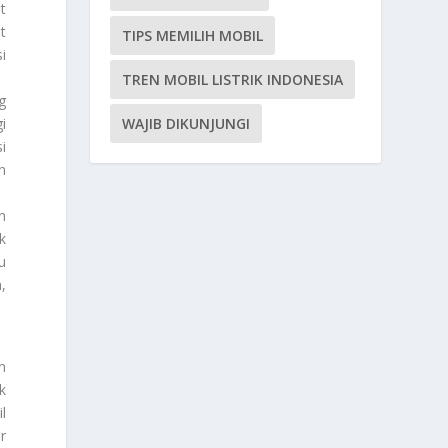
t
t
TIPS MEMILIH MOBIL
i
TREN MOBIL LISTRIK INDONESIA
g
WAJIB DIKUNJUNGI
i
i
n
n
k
u
,
n
k
l
r