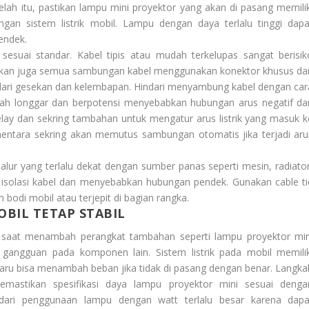
elah itu, pastikan lampu mini proyektor yang akan di pasang memilik
gan sistem listrik mobil. Lampu dengan daya terlalu tinggi dapa
endek.
sesuai standar. Kabel tipis atau mudah terkelupas sangat berisik
stikan juga semua sambungan kabel menggunakan konektor khusus da
aman dari gesekan dan kelembapan. Hindari menyambung kabel dengan car
mudah longgar dan berpotensi menyebabkan hubungan arus negatif da
relay dan sekring tambahan untuk mengatur arus listrik yang masuk k
entara sekring akan memutus sambungan otomatis jika terjadi aru
jalur yang terlalu dekat dengan sumber panas seperti mesin, radiator
n isolasi kabel dan menyebabkan hubungan pendek. Gunakan cable ti
bodi mobil atau terjepit di bagian rangka.
OBIL TETAP STABIL
saat menambah perangkat tambahan seperti lampu proyektor min
 gangguan pada komponen lain. Sistem listrik pada mobil memilik
aru bisa menambah beban jika tidak di pasang dengan benar. Langka
mastikan spesifikasi daya lampu proyektor mini sesuai denga
ndari penggunaan lampu dengan watt terlalu besar karena dapa