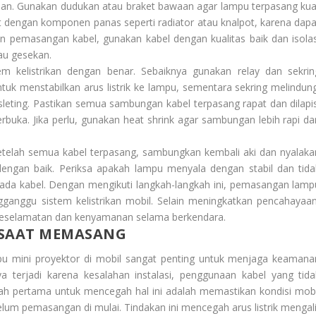
an. Gunakan dudukan atau braket bawaan agar lampu terpasang kua
at dengan komponen panas seperti radiator atau knalpot, karena dapa
n pemasangan kabel, gunakan kabel dengan kualitas baik dan isolas
au gesekan.
m kelistrikan dengan benar. Sebaiknya gunakan relay dan sekrin
uk menstabilkan arus listrik ke lampu, sementara sekring melindung
sleting. Pastikan semua sambungan kabel terpasang rapat dan dilapis
terbuka. Jika perlu, gunakan heat shrink agar sambungan lebih rapi da
Setelah semua kabel terpasang, sambungkan kembali aki dan nyalaka
ngan baik. Periksa apakah lampu menyala dengan stabil dan tida
da kabel. Dengan mengikuti langkah-langkah ini, pemasangan lamp
gganggu sistem kelistrikan mobil. Selain meningkatkan pencahayaan
eselamatan dan kenyamanan selama berkendara.
 SAAT MEMASANG
u mini proyektor di mobil sangat penting untuk menjaga keamana
nya terjadi karena kesalahan instalasi, penggunaan kabel yang tida
kah pertama untuk mencegah hal ini adalah memastikan kondisi mobi
um pemasangan di mulai. Tindakan ini mencegah arus listrik mengali