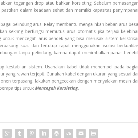
babkan tegangan drop atau bahkan korsleting. Sebelum pemasangan
di pastikan dalam keadaan sehat dan memiliki kapasitas penyimpana
sebagai pelindung arus. Relay membantu mengalihkan beban arus besa
kan sekring berfungsi memutus arus otomatis jika terjadi kelebiha
 untuk mencegah arus pendek yang bisa merusak sistem kelistrika
erpasang kuat dan tertutup rapat menggunakan isolasi berkualitas
mbungan tanpa pelindung, karena dapat menimbulkan panas berlebi
ap kestabilan sistem. Usahakan kabel tidak menempel pada bagia
jalur yang rawan terjepit. Gunakan kabel dengan ukuran yang sesuai da
mponen terpasang, lakukan pengecekan dengan menyalakan mesin da
eberapa tips untuk
Mencegah Korsleting
.