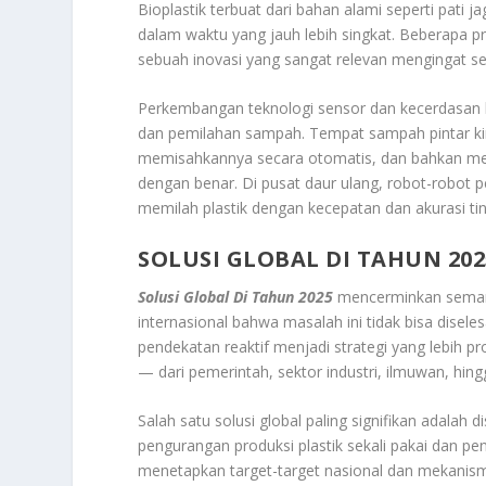
Bioplastik terbuat dari bahan alami seperti pati j
dalam waktu yang jauh lebih singkat. Beberapa pro
sebuah inovasi yang sangat relevan mengingat seb
Perkembangan teknologi sensor dan kecerdasa
dan pemilahan sampah. Tempat sampah pintar k
memisahkannya secara otomatis, dan bahkan me
dengan benar. Di pusat daur ulang, robot-robot 
memilah plastik dengan kecepatan dan akurasi t
SOLUSI GLOBAL DI TAHUN 202
Solusi Global Di Tahun 2025
mencerminkan semang
internasional bahwa masalah ini tidak bisa disele
pendekatan reaktif menjadi strategi yang lebih pr
— dari pemerintah, sektor industri, ilmuwan, hi
Salah satu solusi global paling signifikan adalah
pengurangan produksi plastik sekali pakai dan pen
menetapkan target-target nasional dan mekani