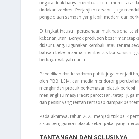
negara tidak hanya membuat komitmen di atas ke
tindakan konkret. Perjanjian tersebut juga men
pengelolaan sampah yang lebih modern dan berke
Di tingkat industri, perusahaan multinasional tel
keberlanjutan. Banyak produsen besar menetap
didaur ulang. Digunakan kembali, atau terurai s
bahkan bekerja sama membentuk konsorsium globa
berbagai wilayah dunia.
Pendidikan dan kesadaran publik juga menjadi bagi
oleh PBB, LSM, dan media mendorong perubahan
menghindari produk berkemasan plastik berlebih,
menjangkau masyarakat perkotaan, tetapi juga m
dan pesisir yang rentan terhadap dampak pencema
Pada akhirnya, tahun 2025 menjadi titik balik p
siklus penggunaan plastik sekali pakai yang meru
TANTANGAN DAN SOLUSINYA