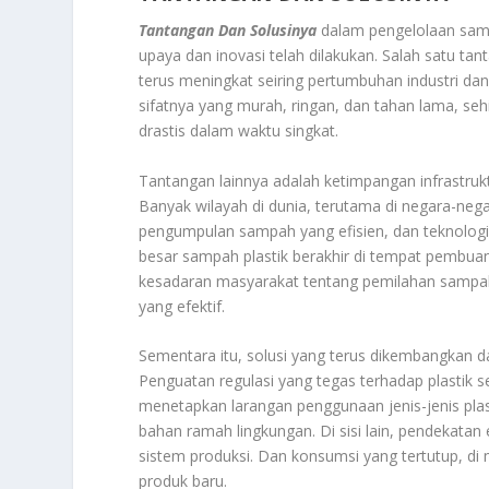
Tantangan Dan Solusinya
dalam pengelolaan samp
upaya dan inovasi telah dilakukan. Salah satu ta
terus meningkat seiring pertumbuhan industri da
sifatnya yang murah, ringan, dan tahan lama, se
drastis dalam waktu singkat.
Tantangan lainnya adalah ketimpangan infrastru
Banyak wilayah di dunia, terutama di negara-neg
pengumpulan sampah yang efisien, dan teknolog
besar sampah plastik berakhir di tempat pembua
kesadaran masyarakat tentang pemilahan sampah
yang efektif.
Sementara itu, solusi yang terus dikembangkan d
Penguatan regulasi yang tegas terhadap plastik s
menetapkan larangan penggunaan jenis-jenis plast
bahan ramah lingkungan. Di sisi lain, pendekata
sistem produksi. Dan konsumsi yang tertutup, di
produk baru.