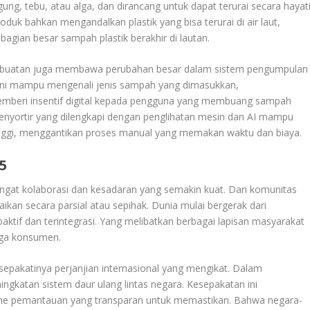
agung, tebu, atau alga, dan dirancang untuk dapat terurai secara hayat
duk bahkan mengandalkan plastik yang bisa terurai di air laut,
agian besar sampah plastik berakhir di lautan.
n buatan juga membawa perubahan besar dalam sistem pengumpulan
ini mampu mengenali jenis sampah yang dimasukkan,
mberi insentif digital kepada pengguna yang membuang sampah
penyortir yang dilengkapi dengan penglihatan mesin dan AI mampu
inggi, menggantikan proses manual yang memakan waktu dan biaya.
5
at kolaborasi dan kesadaran yang semakin kuat. Dari komunitas
saikan secara parsial atau sepihak. Dunia mulai bergerak dari
oaktif dan terintegrasi. Yang melibatkan berbagai lapisan masyarakat
ngga konsumen.
 disepakatinya perjanjian internasional yang mengikat. Dalam
ingkatan sistem daur ulang lintas negara. Kesepakatan ini
sme pemantauan yang transparan untuk memastikan. Bahwa negara-