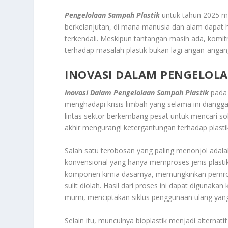
Pengelolaan Sampah Plastik
untuk tahun 2025 m
berkelanjutan, di mana manusia dan alam dapat h
terkendali. Meskipun tantangan masih ada, komi
terhadap masalah plastik bukan lagi angan-anga
INOVASI DALAM PENGELOLA
Inovasi Dalam Pengelolaan Sampah Plastik
pada 
menghadapi krisis limbah yang selama ini dianggap
lintas sektor berkembang pesat untuk mencari sol
akhir mengurangi ketergantungan terhadap plast
Salah satu terobosan yang paling menonjol adala
konvensional yang hanya memproses jenis plasti
komponen kimia dasarnya, memungkinkan pemrose
sulit diolah. Hasil dari proses ini dapat digunaka
murni, menciptakan siklus penggunaan ulang yang 
Selain itu, munculnya bioplastik menjadi alternat