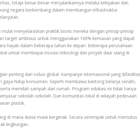
rtas, tetapi benar-benar menjalankannya melalui kebijakan dan
dukung negara berkembang dalam membangun infrastruktur
lanjutan.
ah mulai menyelaraskan praktik bisnis mereka dengan prinsip-prinsip
kan target ambisius untuk menggunakan 100% kemasan yang dapat
ecara hayati dalam beberapa tahun ke depan. Beberapa perusahaan
l untuk membiayai inovasi teknologi dan proyek daur ulang di
an penting dari solusi global. Kampanye internasional yang difasilitas
 gaya hidup konsumen. Seperti membawa kantong belanja sendiri,
 serta memilah sampah dari rumah. Program edukasi ini tidak hanya
enyasar sekolah-sekolah. Dan komunitas lokal di wilayah pedesaan
ran plastik.
enting di mana dunia mulai bergerak. Secara serempak untuk memutus
sak lingkungan.