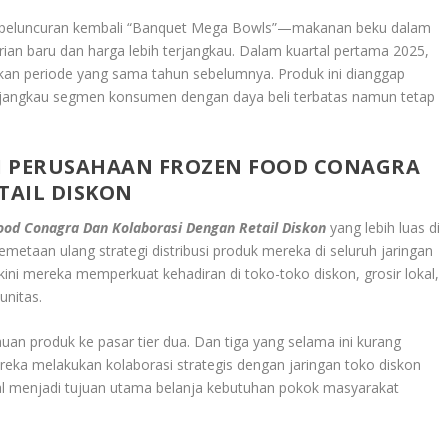
lah peluncuran kembali “Banquet Mega Bowls”—makanan beku dalam
arian baru dan harga lebih terjangkau. Dalam kuartal pertama 2025,
an periode yang sama tahun sebelumnya. Produk ini dianggap
njangkau segmen konsumen dengan daya beli terbatas namun tetap
I
PERUSAHAAN FROZEN FOOD CONAGRA
TAIL DISKON
ood Conagra Dan Kolaborasi Dengan Retail Diskon
yang lebih luas di
aan ulang strategi distribusi produk mereka di seluruh jaringan
kini mereka memperkuat kehadiran di toko-toko diskon, grosir lokal,
unitas.
n produk ke pasar tier dua. Dan tiga yang selama ini kurang
eka melakukan kolaborasi strategis dengan jaringan toko diskon
enal menjadi tujuan utama belanja kebutuhan pokok masyarakat