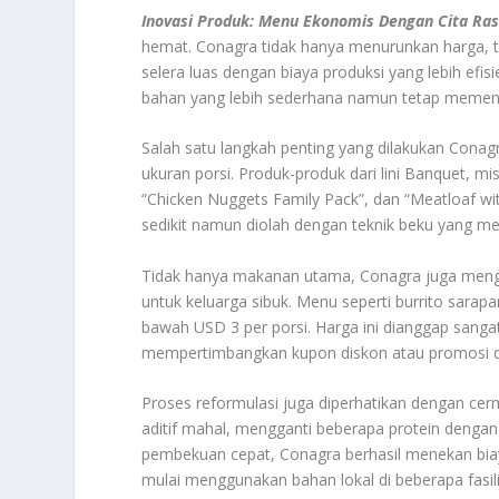
Inovasi Produk: Menu Ekonomis Dengan Cita Ras
hemat. Conagra tidak hanya menurunkan harga, t
selera luas dengan biaya produksi yang lebih efis
bahan yang lebih sederhana namun tetap memenuhi
Salah satu langkah penting yang dilakukan Con
ukuran porsi. Produk-produk dari lini Banquet, mis
“Chicken Nuggets Family Pack”, dan “Meatloaf w
sedikit namun diolah dengan teknik beku yang men
Tidak hanya makanan utama, Conagra juga menge
untuk keluarga sibuk. Menu seperti burrito sarapa
bawah USD 3 per porsi. Harga ini dianggap sanga
mempertimbangkan kupon diskon atau promosi dar
Proses reformulasi juga diperhatikan dengan c
aditif mahal, mengganti beberapa protein dengan
pembekuan cepat, Conagra berhasil menekan biay
mulai menggunakan bahan lokal di beberapa fasili