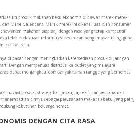
erluas lini produk makanan beku ekonomis di bawah merek-merek
 dan Marie Callender’s. Merek-merek ini dikenal luas oleh konsumen
menawarkan makanan siap saji dengan rasa yang tetap kompetitif
eka telah melakukan reformulasi resep dan pengemasan ulang guna
 kualitas rasa.
inya di pasar dengan meningkatkan ketersediaan produk di jaringan
lmart. Dengan memperluas distribusi ke outlet yang melayani
rap dapat menjangkau lebih banyak rumah tangga yang berhemat
asi inovasi produk, strategi harga yang agresif, dan pemahaman
 menempatkan dirinya sebagai perusahaan makanan beku yang palin
ndukung kebutuhan keluarga hemat.
ONOMIS DENGAN CITA RASA