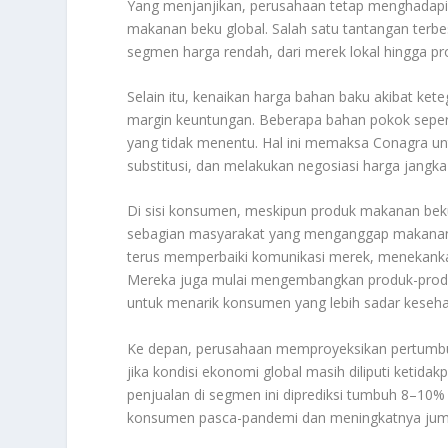
Yang menjanjikan, perusahaan tetap menghadapi b
makanan beku global. Salah satu tantangan terbe
segmen harga rendah, dari merek lokal hingga pr
Selain itu, kenaikan harga bahan baku akibat ke
margin keuntungan. Beberapa bahan pokok sepert
yang tidak menentu. Hal ini memaksa Conagra unt
substitusi, dan melakukan negosiasi harga jang
Di sisi konsumen, meskipun produk makanan beku 
sebagian masyarakat yang menganggap makanan be
terus memperbaiki komunikasi merek, menekankan 
Mereka juga mulai mengembangkan produk-produk 
untuk menarik konsumen yang lebih sadar keseha
Ke depan, perusahaan memproyeksikan pertumb
jika kondisi ekonomi global masih diliputi keti
penjualan di segmen ini diprediksi tumbuh 8–10%
konsumen pasca-pandemi dan meningkatnya juml