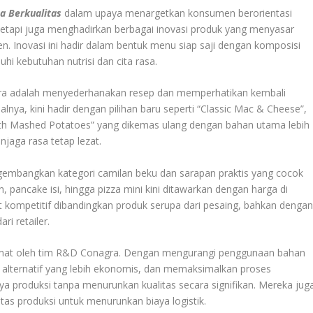
a Berkualitas
dalam upaya menargetkan konsumen berorientasi
etapi juga menghadirkan berbagai inovasi produk yang menyasar
ien. Inovasi ini hadir dalam bentuk menu siap saji dengan komposisi
 kebutuhan nutrisi dan cita rasa.
agra adalah menyederhanakan resep dan memperhatikan kembali
alnya, kini hadir dengan pilihan baru seperti “Classic Mac & Cheese”,
ith Mashed Potatoes” yang dikemas ulang dengan bahan utama lebih
jaga rasa tetap lezat.
mbangkan kategori camilan beku dan sarapan praktis yang cocok
n, pancake isi, hingga pizza mini kini ditawarkan dengan harga di
t kompetitif dibandingkan produk serupa dari pesaing, bahkan denga
i retailer.
ermat oleh tim R&D Conagra. Dengan mengurangi penggunaan bahan
 alternatif yang lebih ekonomis, dan memaksimalkan proses
a produksi tanpa menurunkan kualitas secara signifikan. Mereka jug
tas produksi untuk menurunkan biaya logistik.