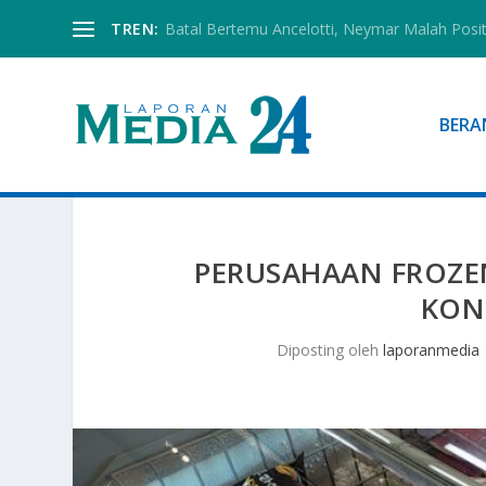
TREN:
Batal Bertemu Ancelotti, Neymar Malah Posi
BERA
PERUSAHAAN FROZE
KON
Diposting oleh
laporanmedia