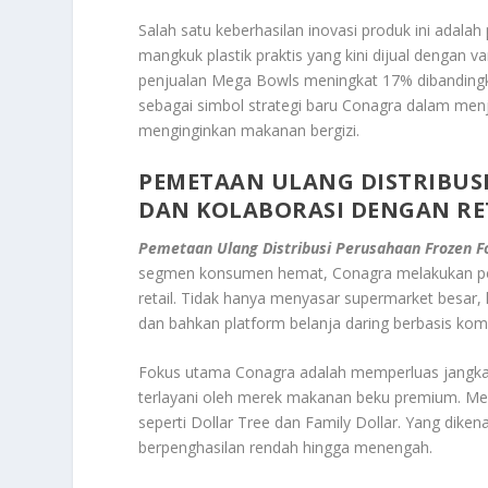
Salah satu keberhasilan inovasi produk ini ada
mangkuk plastik praktis yang kini dijual dengan v
penjualan Mega Bowls meningkat 17% dibandingk
sebagai simbol strategi baru Conagra dalam me
menginginkan makanan bergizi.
PEMETAAN ULANG DISTRIBUS
DAN KOLABORASI DENGAN RE
Pemetaan Ulang Distribusi Perusahaan Frozen F
segmen konsumen hemat, Conagra melakukan pemet
retail. Tidak hanya menyasar supermarket besar, 
dan bahkan platform belanja daring berbasis kom
Fokus utama Conagra adalah memperluas jangkaua
terlayani oleh merek makanan beku premium. Mer
seperti Dollar Tree dan Family Dollar. Yang dik
berpenghasilan rendah hingga menengah.