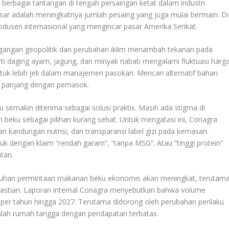
erbagai tantangan di tengah persaingan ketat dalam industri
sar adalah meningkatnya jumlah pesaing yang juga mulai bermain. Di
odusen internasional yang mengincar pasar Amerika Serikat.
tegangan geopolitik dan perubahan iklim menambah tekanan pada
i daging ayam, jagung, dan minyak nabati mengalami fluktuasi harg
uk lebih jeli dalam manajemen pasokan. Mencari alternatif bahan
ka panjang dengan pemasok.
semakin diterima sebagai solusi praktis. Masih ada stigma di
ku sebagai pilihan kurang sehat. Untuk mengatasi ini, Conagra
kandungan nutrisi, dan transparansi label gizi pada kemasan.
dengan klaim “rendah garam”, “tanpa MSG”. Atau “tinggi protein”
tan.
uhan permintaan makanan beku ekonomis akan meningkat, terutam
dakpastian. Laporan internal Conagra menyebutkan bahwa volume
 per tahun hingga 2027. Terutama didorong oleh perubahan perilaku
ah rumah tangga dengan pendapatan terbatas.