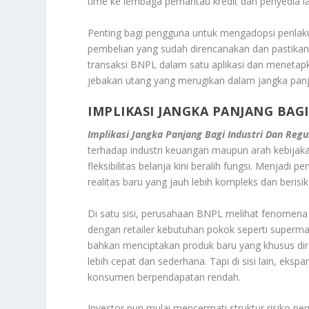
time ke lembaga pemantau kredit dan penyedia l
Penting bagi pengguna untuk mengadopsi perilaku
pembelian yang sudah direncanakan dan pasti
transaksi BNPL dalam satu aplikasi dan meneta
jebakan utang yang merugikan dalam jangka pan
IMPLIKASI JANGKA PANJANG BAG
Implikasi Jangka Panjang Bagi Industri Dan Reg
terhadap industri keuangan maupun arah kebijaka
fleksibilitas belanja kini beralih fungsi. Menjad
realitas baru yang jauh lebih kompleks dan berisiko
Di satu sisi, perusahaan BNPL melihat fenomena 
dengan retailer kebutuhan pokok seperti superm
bahkan menciptakan produk baru yang khusus dir
lebih cepat dan sederhana. Tapi di sisi lain, eksp
konsumen berpendapatan rendah.
Investor pun mulai mencermati struktur risiko p