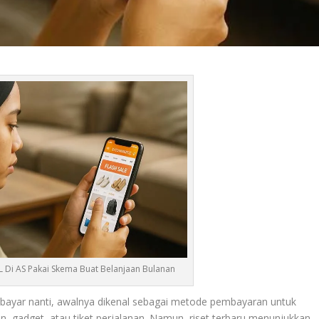
Di AS Pakai Skema Buat Belanjaan Bulanan
g bayar nanti, awalnya dikenal sebagai metode pembayaran untuk
n, gadget, atau tiket perjalanan. Namun, riset terbaru menunjukkan