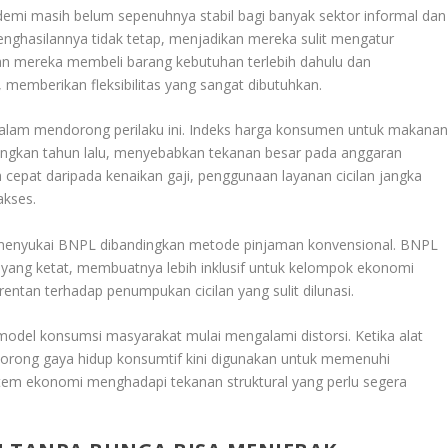
andemi masih belum sepenuhnya stabil bagi banyak sektor informal dan
enghasilannya tidak tetap, menjadikan mereka sulit mengatur
 mereka membeli barang kebutuhan terlebih dahulu dan
emberikan fleksibilitas yang sangat dibutuhkan.
dalam mendorong perilaku ini. Indeks harga konsumen untuk makana
ngkan tahun lalu, menyebabkan tekanan besar pada anggaran
h cepat daripada kenaikan gaji, penggunaan layanan cicilan jangka
akses.
 menyukai BNPL dibandingkan metode pinjaman konvensional. BNPL
yang ketat, membuatnya lebih inklusif untuk kelompok ekonomi
 rentan terhadap penumpukan cicilan yang sulit dilunasi.
 model konsumsi masyarakat mulai mengalami distorsi. Ketika alat
rong gaya hidup konsumtif kini digunakan untuk memenuhi
tem ekonomi menghadapi tekanan struktural yang perlu segera