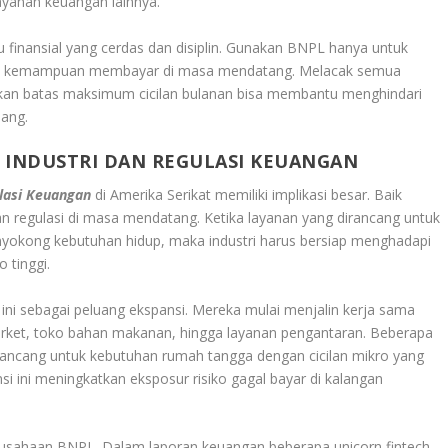
ayanan keuangan lainnya.
 finansial yang cerdas dan disiplin. Gunakan BNPL hanya untuk
kan kemampuan membayar di masa mendatang. Melacak semua
pkan batas maksimum cicilan bulanan bisa membantu menghindari
jang.
I INDUSTRI DAN REGULASI KEUANGAN
ulasi Keuangan
di Amerika Serikat memiliki implikasi besar. Baik
n regulasi di masa mendatang. Ketika layanan yang dirancang untuk
i penyokong kebutuhan hidup, maka industri harus bersiap menghadapi
 tinggi.
ini sebagai peluang ekspansi. Mereka mulai menjalin kerja sama
arket, toko bahan makanan, hingga layanan pengantaran. Beberapa
ancang untuk kebutuhan rumah tangga dengan cicilan mikro yang
ansi ini meningkatkan eksposur risiko gagal bayar di kalangan
erusahaan BNPL. Dalam laporan keuangan beberapa unicorn fintech,