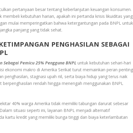
culkan pertanyaan besar tentang keberlanjutan keuangan konsumen.
k membeli kebutuhan harian, apakah ini pertanda krisis likuiditas yang
angan mulai memperingatkan bahwa ketergantungan pada BNPL untu
angka panjang yang tidak sehat.
ETIMPANGAN PENGHASILAN SEBAGAI
PL
an Sebagai Pemicu 25% Pengguna BNPL
untuk kebutuhan sehari-hari
isi ekonomi makro di Amerika Serikat turut memainkan peran pentin
enghasilan, stagnasi upah riil, serta biaya hidup yang terus naik
at berpenghasilan rendah hingga menengah menggunakan BNPL
ekitar 40% warga Amerika tidak memiliki tabungan darurat sebesar
am situasi seperti ini, layanan BNPL menjadi alternatif
da kartu kredit yang memiliki bunga tinggi dan biaya keterlambatan