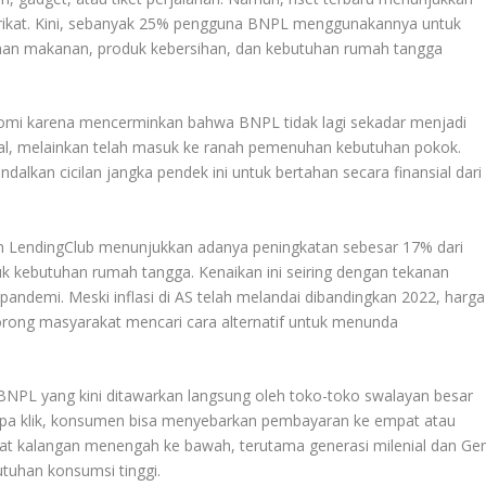
 Serikat. Kini, sebanyak 25% pengguna BNPL menggunakannya untuk
han makanan, produk kebersihan, dan kebutuhan rumah tangga
mi karena mencerminkan bahwa BNPL tidak lagi sekadar menjadi
al, melainkan telah masuk ke ranah pemenuhan kebutuhan pokok.
alkan cicilan jangka pendek ini untuk bertahan secara finansial dari
an LendingClub menunjukkan adanya peningkatan sebesar 17% dari
 kebutuhan rumah tangga. Kenaikan ini seiring dengan tekanan
ndemi. Meski inflasi di AS telah melandai dibandingkan 2022, harga
rong masyarakat mencari cara alternatif untuk menunda
BNPL yang kini ditawarkan langsung oleh toko-toko swalayan besar
pa klik, konsumen bisa menyebarkan pembayaran ke empat atau
minat kalangan menengah ke bawah, terutama generasi milenial dan Ge
tuhan konsumsi tinggi.