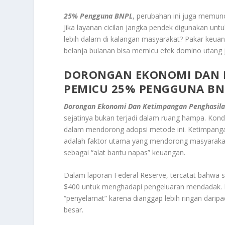
25% Pengguna BNPL
, perubahan ini juga memun
Jika layanan cicilan jangka pendek digunakan untu
lebih dalam di kalangan masyarakat? Pakar keu
belanja bulanan bisa memicu efek domino utang j
DORONGAN EKONOMI DAN K
PEMICU
25% PENGGUNA BN
Dorongan Ekonomi Dan Ketimpangan Penghasil
sejatinya bukan terjadi dalam ruang hampa. Kond
dalam mendorong adopsi metode ini. Ketimpangan p
adalah faktor utama yang mendorong masyarak
sebagai “alat bantu napas” keuangan.
Dalam laporan Federal Reserve, tercatat bahwa s
$400 untuk menghadapi pengeluaran mendadak. Dal
“penyelamat” karena dianggap lebih ringan daripa
besar.