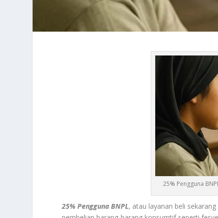
25% Pengguna BNPL 
25% Pengguna BNPL
, atau layanan beli sekaran
pembelian barang-barang konsumtif seperti fesye