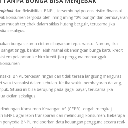
AN TANPA BUNGA BISA MENJEBAK
Menjebak
dan fleksibilitas BNPL, tersembunyi potensi risiko finansial
Banyak konsumen tergoda oleh iming-iming “0% bunga” dan pembayaran
n mudah terjebak dalam siklus hutang bergulir, terutama jika
ia sekaligus.
n bunga selama cicilan dibayarkan tepat waktu. Namun, jika
 sangat tinggi, bahkan lebih mahal dibandingkan bunga kartu kredit
 sistem pelaporan ke biro kredit jika pengguna menunggak
t konsumen.
transaksi BNPL terkesan ringan dan tidak terasa langsung menguras
i satu transaksi dalam sebulan. Ketika waktu pembayaran datang,
k. Situasi ini bisa berujung pada gagal bayar, terutama jika
 cicilan sekaligus.
s Perlindungan Konsumen Keuangan AS (CFPB) tengah mengkaji
tri BNPL agar lebih transparan dan melindungi konsumen. Beberapa
an penyedia BNPL melaporkan data keuangan pengguna secara real-