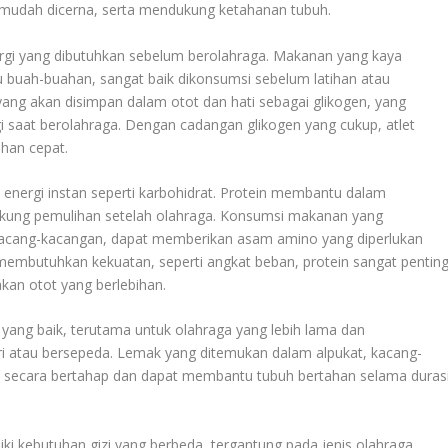
mudah dicerna, serta mendukung ketahanan tubuh.
rgi yang dibutuhkan sebelum berolahraga. Makanan yang kaya
tau buah-buahan, sangat baik dikonsumsi sebelum latihan atau
ang akan disimpan dalam otot dan hati sebagai glikogen, yang
 saat berolahraga. Dengan cadangan glikogen yang cukup, atlet
ahan cepat.
 energi instan seperti karbohidrat. Protein membantu dalam
ung pemulihan setelah olahraga. Konsumsi makanan yang
u kacang-kacangan, dapat memberikan asam amino yang diperlukan
g membutuhkan kekuatan, seperti angkat beban, protein sangat pentin
an otot yang berlebihan.
n yang baik, terutama untuk olahraga yang lebih lama dan
ri atau bersepeda. Lemak yang ditemukan dalam alpukat, kacang-
i secara bertahap dan dapat membantu tubuh bertahan selama duras
ki kebutuhan gizi yang berbeda, tergantung pada jenis olahraga,