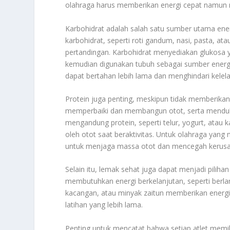
olahraga harus memberikan energi cepat namun 
Karbohidrat adalah salah satu sumber utama ene
karbohidrat, seperti roti gandum, nasi, pasta, a
pertandingan. Karbohidrat menyediakan glukosa y
kemudian digunakan tubuh sebagai sumber energi
dapat bertahan lebih lama dan menghindari kelel
Protein juga penting, meskipun tidak memberikan
memperbaiki dan membangun otot, serta menduk
mengandung protein, seperti telur, yogurt, ata
oleh otot saat beraktivitas. Untuk olahraga yan
untuk menjaga massa otot dan mencegah kerusak
Selain itu, lemak sehat juga dapat menjadi piliha
membutuhkan energi berkelanjutan, seperti berla
kacangan, atau minyak zaitun memberikan energ
latihan yang lebih lama.
Penting untuk mencatat bahwa setiap atlet memili