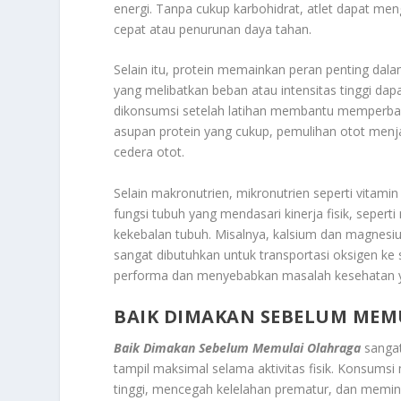
energi. Tanpa cukup karbohidrat, atlet dapat men
cepat atau penurunan daya tahan.
Selain itu, protein memainkan peran penting da
yang melibatkan beban atau intensitas tinggi da
dikonsumsi setelah latihan membantu memperbai
asupan protein yang cukup, pemulihan otot menj
cedera otot.
Selain makronutrien, mikronutrien seperti vitami
fungsi tubuh yang mendasari kinerja fisik, seper
kekebalan tubuh. Misalnya, kalsium dan magnesiu
sangat dibutuhkan untuk transportasi oksigen ke
performa dan menyebabkan masalah kesehatan ya
BAIK DIMAKAN SEBELUM MEM
Baik Dimakan Sebelum Memulai Olahraga
sangat
tampil maksimal selama aktivitas fisik. Konsu
tinggi, mencegah kelelahan prematur, dan memin