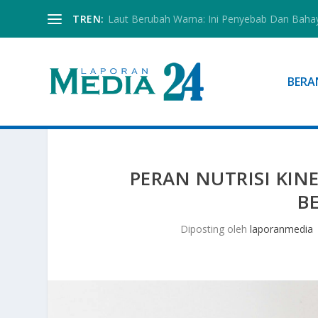
TREN:
Laut Berubah Warna: Ini Penyebab Dan Baha
BERA
PERAN NUTRISI KIN
B
Diposting oleh
laporanmedia