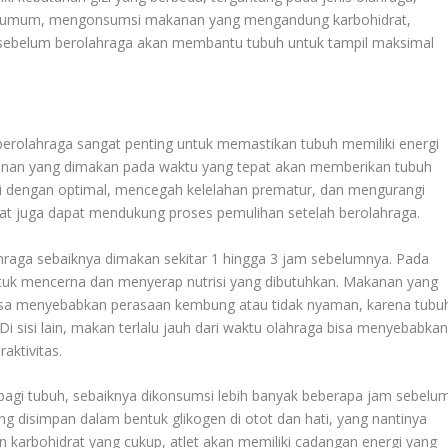
cara umum, mengonsumsi makanan yang mengandung karbohidrat,
am sebelum berolahraga akan membantu tubuh untuk tampil maksimal
rolahraga sangat penting untuk memastikan tubuh memiliki energi
kanan yang dimakan pada waktu yang tepat akan memberikan tubuh
si dengan optimal, mencegah kelelahan prematur, dan mengurangi
epat juga dapat mendukung proses pemulihan setelah berolahraga.
raga sebaiknya dimakan sekitar 1 hingga 3 jam sebelumnya. Pada
untuk mencerna dan menyerap nutrisi yang dibutuhkan. Makanan yang
bisa menyebabkan perasaan kembung atau tidak nyaman, karena tubu
sisi lain, makan terlalu jauh dari waktu olahraga bisa menyebabka
aktivitas.
bagi tubuh, sebaiknya dikonsumsi lebih banyak beberapa jam sebelu
g disimpan dalam bentuk glikogen di otot dan hati, yang nantinya
 karbohidrat yang cukup, atlet akan memiliki cadangan energi yang