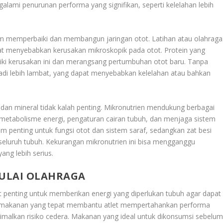
galami penurunan performa yang signifikan, seperti kelelahan lebih
lam memperbaiki dan membangun jaringan otot. Latihan atau olahraga
pat menyebabkan kerusakan mikroskopik pada otot. Protein yang
ki kerusakan ini dan merangsang pertumbuhan otot baru. Tanpa
adi lebih lambat, yang dapat menyebabkan kelelahan atau bahkan
n dan mineral tidak kalah penting. Mikronutrien mendukung berbagai
ti metabolisme energi, pengaturan cairan tubuh, dan menjaga sistem
m penting untuk fungsi otot dan sistem saraf, sedangkan zat besi
 seluruh tubuh. Kekurangan mikronutrien ini bisa mengganggu
ng lebih serius.
ULAI OLAHRAGA
 penting untuk memberikan energi yang diperlukan tubuh agar dapat
msi makanan yang tepat membantu atlet mempertahankan performa
imalkan risiko cedera. Makanan yang ideal untuk dikonsumsi sebelu