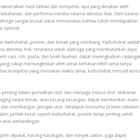
ksimalkan hasil latihan dan kompetisi. Apa yang dimakan atlet
etahanan, dan performa mereka selama aktivitas fisik. Oleh karena
olahraga sangat krusial untuk memastikan bahwa tubuh mendapatkan
a optimal.
karbohidrat, protein, dan lemak yang seimbang. Karbohidrat adala
a aktivitas fisik, terutama untuk olahraga yang membutuhkan daya
erti nasi, roti, pasta, dan buah-buahan, dapat meningkatkan cadanga
 yang cukup memungkinkan atlet untuk bertahan lebih lama tanpa
gi atau kompetisi yang memakan waktu lama, karbohidrat menjadi kunc
an penting dalam pemulihan otot dan menjaga massa otot. Makanan
, daging tanpa lemak, atau kacang-kacangan, dapat memberikan asam
 dan membangun jaringan otot. Meskipun konsumsi protein sebelum
am jumlah besar seperti karbohidrat, protein tetap penting untuk
 atau pertandingan.
rti alpukat, kacang-kacangan, dan minyak zaitun, juga dapat