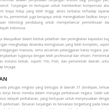
pencil. Tunjangan ini bertujuan untuk memberikan kompensasi ata
rti biaya hidup yang lebih tinggi, akses terbatas terhadap layana
in itu, pemerintah juga berupaya untuk meningkatkan fasilitas kerja d
diaan teknologi pendukung untuk memperlancar pemeriksaan da
ilayah Indonesia.
ga diwujudkan dalam bentuk pelatihan dan peningkatan kapasitas bag
engan menghadapi dinamika keimigrasian yang lebih kompleks, sepert
erdagangan manusia, serta ancaman pelanggaran batas negara, par
enjalankan tugasnya dengan lebih profesional dan efisien. Pemerinta
instansi terkait, seperti TNI, Polri, dan pemerintah daerah, untu
p terjaga.
KAN
da petugas imigrasi yang bertugas di daerah 3T (terdepan, terluar
as kerja keras mereka dalam menjaga perbatasan negara. Salah sat
sus wilayah perbatasan, yang bertujuan untuk menyesuaikan denga
rah perkotaan. Besaran tunjangan ini bervariasi tergantung pada lokas