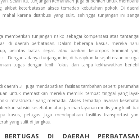
ayah. Selain itu, tunjangan kemahalan juga di berikan untuk membant
gi akibat keterbatasan akses terhadap kebutuhan pokok. Di daera
h mahal karena distribusi yang sulit, sehingga tunjangan ini sanga
juga memberikan tunjangan risiko sebagai kompensasi atas tantanga
asi di daerah perbatasan. Dalam beberapa kasus, mereka haru
p, pelintas batas ilegal, atau bahkan kelompok kriminal yan
il. Dengan adanya tunjangan ini, di harapkan kesejahteraan petuga
ankan tugas dengan lebih fokus dan tanpa kekhawatiran berlebi
i di daerah 3T juga mendapatkan fasilitas tambahan seperti perumaha
tujuan untuk memastikan mereka memiliki tempat tinggal yang layak
iki infrastruktur yang memadai. Akses terhadap layanan kesehata
erikan subsidi kesehatan atau jaminan layanan medis yang lebih bai
a kasus, petugas juga mendapatkan fasilitas transportasi yan
ah yang sulit di jangkau.
 BERTUGAS DI DAERAH PERBATASA