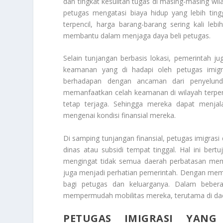
dan tingkat kesulitan tugas di masing-masing wil
petugas mengatasi biaya hidup yang lebih ting
terpencil, harga barang-barang sering kali lebi
membantu dalam menjaga daya beli petugas.
Selain tunjangan berbasis lokasi, pemerintah 
keamanan yang di hadapi oleh petugas imigr
berhadapan dengan ancaman dari penyelundu
memanfaatkan celah keamanan di wilayah terpenc
tetap terjaga. Sehingga mereka dapat menjal
mengenai kondisi finansial mereka.
Di samping tunjangan finansial, petugas imigras
dinas atau subsidi tempat tinggal. Hal ini ber
mengingat tidak semua daerah perbatasan memil
juga menjadi perhatian pemerintah. Dengan memb
bagi petugas dan keluarganya. Dalam beberap
mempermudah mobilitas mereka, terutama di daer
PETUGAS IMIGRASI YANG