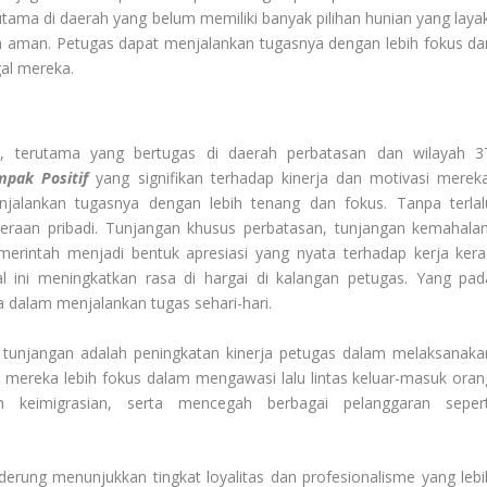
erutama di daerah yang belum memiliki banyak pilihan hunian yang layak
 aman. Petugas dapat menjalankan tugasnya dengan lebih fokus da
gal mereka.
i, terutama yang bertugas di daerah perbatasan dan wilayah 3
mpak Positif
yang signifikan terhadap kinerja dan motivasi mereka
alankan tugasnya dengan lebih tenang dan fokus. Tanpa terlal
hteraan pribadi. Tunjangan khusus perbatasan, tunjangan kemahalan
emerintah menjadi bentuk apresiasi yang nyata terhadap kerja kera
 ini meningkatkan rasa di hargai di kalangan petugas. Yang pad
dalam menjalankan tugas sehari-hari.
 tunjangan adalah peningkatan kinerja petugas dalam melaksanaka
, mereka lebih fokus dalam mengawasi lalu lintas keluar-masuk oran
 keimigrasian, serta mencegah berbagai pelanggaran sepert
erung menunjukkan tingkat loyalitas dan profesionalisme yang lebi