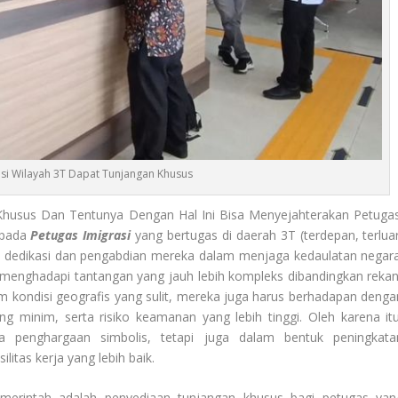
asi Wilayah 3T Dapat Tunjangan Khusus
husus Dan Tentunya Dengan Hal Ini Bisa Menyejahterakan Petugas
epada
Petugas Imigrasi
yang bertugas di daerah 3T (terdepan, terluar
as dedikasi dan pengabdian mereka dalam menjaga kedaulatan negara
i menghadapi tantangan yang jauh lebih kompleks dibandingkan rekan
am kondisi geografis yang sulit, mereka juga harus berhadapan denga
ng minim, serta risiko keamanan yang lebih tinggi. Oleh karena itu
pa penghargaan simbolis, tetapi juga dalam bentuk peningkata
litas kerja yang lebih baik.
pemerintah adalah penyediaan tunjangan khusus bagi petugas yan