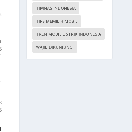
u
h
TIMNAS INDONESIA
t
TIPS MEMILIH MOBIL
TREN MOBIL LISTRIK INDONESIA
n
s
WAJIB DIKUNJUNGI
g
s
h
n
,
n
k
g
N