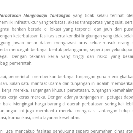
Perbatasan Menghadapi Tantangan
yang tidak selalu terlihat ole
miliki infrastruktur yang terbatas, akses transportasi yang sulit, ser
rasi bahkan berada di lokasi yang terpencil dan jauh dari pusa
ngan keterbatasan fasilitas serta kondisi lingkungan yang tidak selal
nggung jawab besar dalam mengawasi arus keluar-masuk orang d
erta mencegah berbagai bentuk pelanggaran, seperti penyelundupan
egal. Dengan tekanan kerja yang tinggi dan risiko yang besar
bagi pemerintah.
api, pemerintah memberikan berbagai tunjangan guna meningkatka
asan. Salah satu manfaat utama dari tunjangan ini adalah memberika
si kerja mereka. Tunjangan khusus perbatasan, tunjangan kemahalan
 atas kerja keras mereka. Dengan adanya tunjangan ini, petugas dapa
aik. Mengingat harga barang di daerah perbatasan sering kali lebi
, tunjangan ini juga membantu mereka mengatasi tantangan hidup d
tasi, komunikasi, serta layanan kesehatan.
ikan juga mencakup fasilitas pendukung seperti perumahan dinas ata