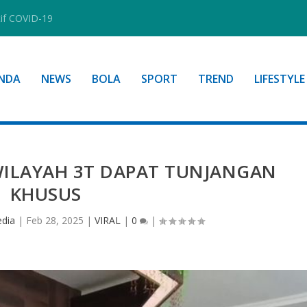
tif COVID-19
NDA
NEWS
BOLA
SPORT
TREND
LIFESTYLE
WILAYAH 3T DAPAT TUNJANGAN
KHUSUS
edia
|
Feb 28, 2025
|
VIRAL
|
0
|