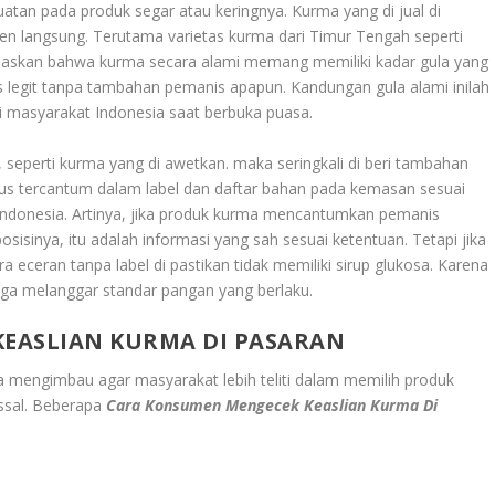
uatan pada produk segar atau keringnya. Kurma yang di jual di
nen langsung. Terutama varietas kurma dari Timur Tengah seperti
laskan bahwa kurma secara alami memang memiliki kadar gula yang
s legit tanpa tambahan pemanis apapun. Kandungan gula alami inilah
i masyarakat Indonesia saat berbuka puasa.
, seperti kurma yang di awetkan. maka seringkali di beri tambahan
rus tercantum dalam label dan daftar bahan pada kemasan sesuai
Indonesia. Artinya, jika produk kurma mencantumkan pemanis
sisinya, itu adalah informasi yang sah sesuai ketentuan. Tetapi jika
a eceran tanpa label di pastikan tidak memiliki sirup glukosa. Karena
ga melanggar standar pangan yang berlaku.
EASLIAN KURMA DI PASARAN
engimbau agar masyarakat lebih teliti dalam memilih produk
ssal. Beberapa
Cara Konsumen Mengecek Keaslian Kurma Di