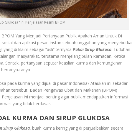
rup Glukosa? Ini Penjelasan Resmi BPOM
mi BPOM Yang Menjadi Pertanyaan Publik Apakah Aman Untuk Di
a sosial dan aplikasi pesan instan sebuah unggahan yang menyebutka
yang di klaim sebagai “asli” ternyata
Pakai Sirup Glukosa
. Tuduhan
kalangan masyarakat, terutama menjelang bulan Ramadan. Ketika
a. Sontak, pertanyaan seputar keaslian kurma dan kemungkinan
ertanya-tanya.
sa pada kurma yang dijual di pasar Indonesia? Ataukah ini sekadar
sahan tersebut, Badan Pengawas Obat dan Makanan (BPOM)
 Penjelasan ini menjadi penting agar publik mendapatkan informasi
rmasi yang tidak berdasar.
OAL KURMA DAN SIRUP GLUKOSA
 Sirup Glukosa
, buah kurma kering yang di perjualbelikan secara