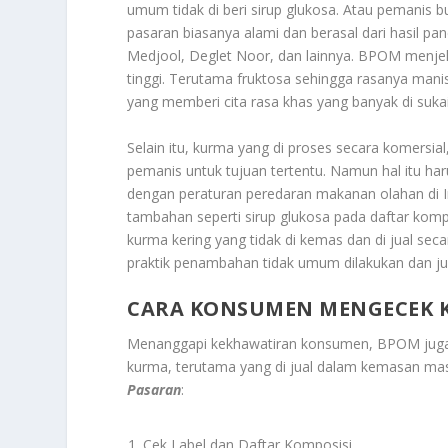
umum tidak di beri sirup glukosa. Atau pemanis b
pasaran biasanya alami dan berasal dari hasil pa
Medjool, Deglet Noor, dan lainnya. BPOM menje
tinggi. Terutama fruktosa sehingga rasanya mani
yang memberi cita rasa khas yang banyak di suka
Selain itu, kurma yang di proses secara komersial
pemanis untuk tujuan tertentu. Namun hal itu ha
dengan peraturan peredaran makanan olahan di 
tambahan seperti sirup glukosa pada daftar kompo
kurma kering yang tidak di kemas dan di jual secar
praktik penambahan tidak umum dilakukan dan ju
CARA KONSUMEN MENGECEK K
Menanggapi kekhawatiran konsumen, BPOM juga m
kurma, terutama yang di jual dalam kemasan ma
Pasaran
:
Cek Label dan Daftar Komposisi