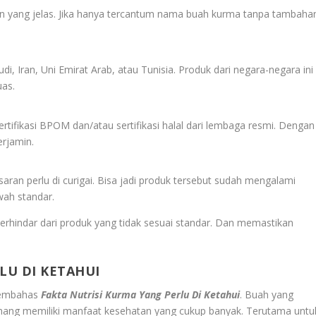
n yang jelas. Jika hanya tercantum nama buah kurma tanpa tambaha
i, Iran, Uni Emirat Arab, atau Tunisia. Produk dari negara-negara ini
uas.
tifikasi BPOM dan/atau sertifikasi halal dari lembaga resmi. Dengan
erjamin.
ran perlu di curigai. Bisa jadi produk tersebut sudah mengalami
wah standar.
rhindar dari produk yang tidak sesuai standar. Dan memastikan
LU DI KETAHUI
 membahas
Fakta Nutrisi Kurma Yang Perlu Di Ketahui
. Buah yang
mang memiliki manfaat kesehatan yang cukup banyak. Terutama untu