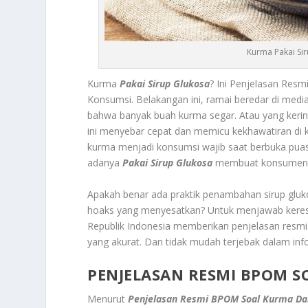
Kurma Pakai Si
Kurma
Pakai Sirup Glukosa
? Ini Penjelasan Res
Konsumsi. Belakangan ini, ramai beredar di medi
bahwa banyak buah kurma segar. Atau yang kering 
ini menyebar cepat dan memicu kekhawatiran di 
kurma menjadi konsumsi wajib saat berbuka puas
adanya
Pakai Sirup Glukosa
membuat konsumen b
Apakah benar ada praktik penambahan sirup gluko
hoaks yang menyesatkan? Untuk menjawab kere
Republik Indonesia memberikan penjelasan resmi.
yang akurat. Dan tidak mudah terjebak dalam info
PENJELASAN RESMI BPOM S
Menurut
Penjelasan Resmi BPOM Soal Kurma Dan