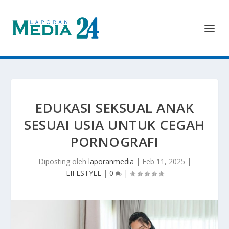
EDUKASI SEKSUAL ANAK
SESUAI USIA UNTUK CEGAH
PORNOGRAFI
Diposting oleh
laporanmedia
|
Feb 11, 2025
|
LIFESTYLE
|
0
|