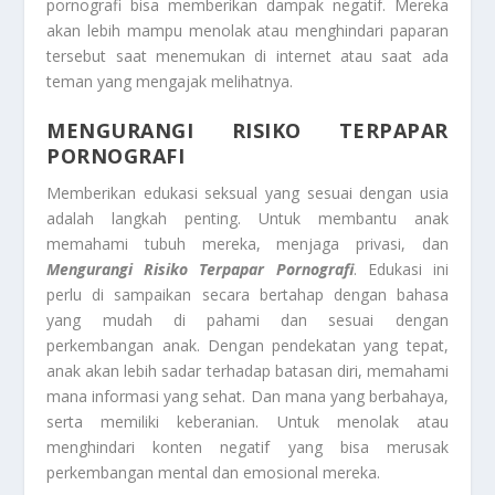
pornografi bisa memberikan dampak negatif. Mereka
akan lebih mampu menolak atau menghindari paparan
tersebut saat menemukan di internet atau saat ada
teman yang mengajak melihatnya.
MENGURANGI RISIKO TERPAPAR
PORNOGRAFI
Memberikan edukasi seksual yang sesuai dengan usia
adalah langkah penting. Untuk membantu anak
memahami tubuh mereka, menjaga privasi, dan
Mengurangi Risiko Terpapar Pornografi
. Edukasi ini
perlu di sampaikan secara bertahap dengan bahasa
yang mudah di pahami dan sesuai dengan
perkembangan anak. Dengan pendekatan yang tepat,
anak akan lebih sadar terhadap batasan diri, memahami
mana informasi yang sehat. Dan mana yang berbahaya,
serta memiliki keberanian. Untuk menolak atau
menghindari konten negatif yang bisa merusak
perkembangan mental dan emosional mereka.