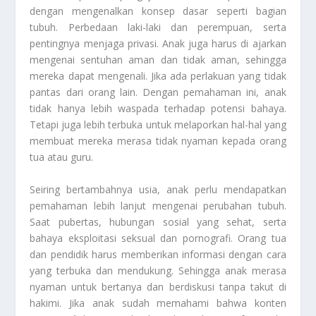
dengan mengenalkan konsep dasar seperti bagian
tubuh. Perbedaan laki-laki dan perempuan, serta
pentingnya menjaga privasi. Anak juga harus di ajarkan
mengenai sentuhan aman dan tidak aman, sehingga
mereka dapat mengenali. Jika ada perlakuan yang tidak
pantas dari orang lain. Dengan pemahaman ini, anak
tidak hanya lebih waspada terhadap potensi bahaya.
Tetapi juga lebih terbuka untuk melaporkan hal-hal yang
membuat mereka merasa tidak nyaman kepada orang
tua atau guru.
Seiring bertambahnya usia, anak perlu mendapatkan
pemahaman lebih lanjut mengenai perubahan tubuh.
Saat pubertas, hubungan sosial yang sehat, serta
bahaya eksploitasi seksual dan pornografi. Orang tua
dan pendidik harus memberikan informasi dengan cara
yang terbuka dan mendukung. Sehingga anak merasa
nyaman untuk bertanya dan berdiskusi tanpa takut di
hakimi. Jika anak sudah memahami bahwa konten