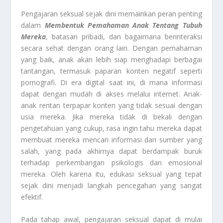
Pengajaran seksual sejak dini memainkan peran penting
dalam
Membentuk Pemahaman Anak Tentang Tubuh
Mereka
, batasan pribadi, dan bagaimana berinteraksi
secara sehat dengan orang lain. Dengan pemahaman
yang baik, anak akan lebih siap menghadapi berbagai
tantangan, termasuk paparan konten negatif seperti
pornografi. Di era digital saat ini, di mana informasi
dapat dengan mudah di akses melalui internet. Anak-
anak rentan terpapar konten yang tidak sesuai dengan
usia mereka. Jika mereka tidak di bekali dengan
pengetahuan yang cukup, rasa ingin tahu mereka dapat
membuat mereka mencari informasi dari sumber yang
salah, yang pada akhirnya dapat berdampak buruk
terhadap perkembangan psikologis dan emosional
mereka. Oleh karena itu, edukasi seksual yang tepat
sejak dini menjadi langkah pencegahan yang sangat
efektif.
Pada tahap awal, pengajaran seksual dapat di mulai