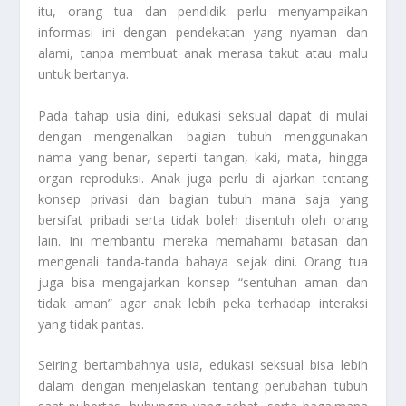
itu, orang tua dan pendidik perlu menyampaikan
informasi ini dengan pendekatan yang nyaman dan
alami, tanpa membuat anak merasa takut atau malu
untuk bertanya.
Pada tahap usia dini, edukasi seksual dapat di mulai
dengan mengenalkan bagian tubuh menggunakan
nama yang benar, seperti tangan, kaki, mata, hingga
organ reproduksi. Anak juga perlu di ajarkan tentang
konsep privasi dan bagian tubuh mana saja yang
bersifat pribadi serta tidak boleh disentuh oleh orang
lain. Ini membantu mereka memahami batasan dan
mengenali tanda-tanda bahaya sejak dini. Orang tua
juga bisa mengajarkan konsep “sentuhan aman dan
tidak aman” agar anak lebih peka terhadap interaksi
yang tidak pantas.
Seiring bertambahnya usia, edukasi seksual bisa lebih
dalam dengan menjelaskan tentang perubahan tubuh