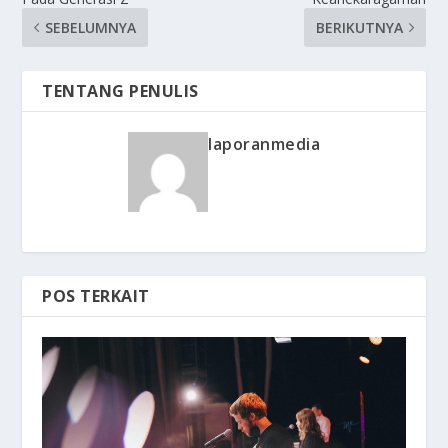
SEBELUMNYA
BERIKUTNYA
TENTANG PENULIS
laporanmedia
POS TERKAIT