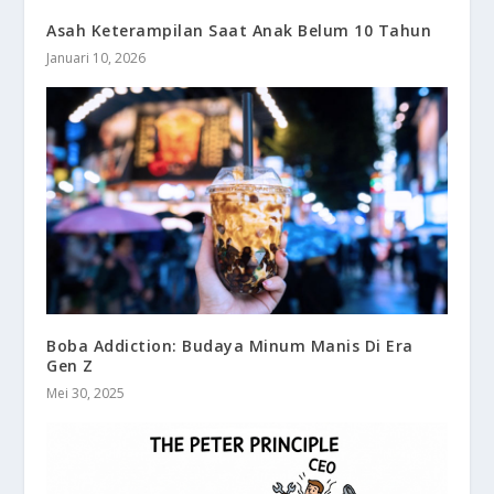
Asah Keterampilan Saat Anak Belum 10 Tahun
Januari 10, 2026
Boba Addiction: Budaya Minum Manis Di Era
Gen Z
Mei 30, 2025