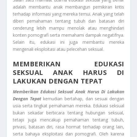
adalah membantu anak membangun pemikiran kritis
terhadap informasi yang mereka temui. Anak yang telah
diberi pemahaman tentang tubuh dan batasan diri
cenderung lebih mampu menolak atau menghindari
konten pornografi serta memahami dampak negatifnya.
Selain itu, edukasi ini juga membantu mereka
mengenali eksploitasi atau pelecehan seksual.
MEMBERIKAN EDUKASI
SEKSUAL ANAK HARUS DI
LAKUKAN DENGAN TEPAT
Memberikan Edukasi Seksual Anak Harus Di Lakukan
Dengan Tepat
kemudian bertahap, dan sesuai dengan
usia serta tingkat pemahaman mereka. Edukasi seksual
bukan sekadar berbicara tentang hubungan seksual,
tetapi juga mencakup pemahaman tentang tubuh,
privasi, batasan diri, rasa hormat terhadap orang lain,
serta bahaya eksploitasi dan pornografi. Oleh karena