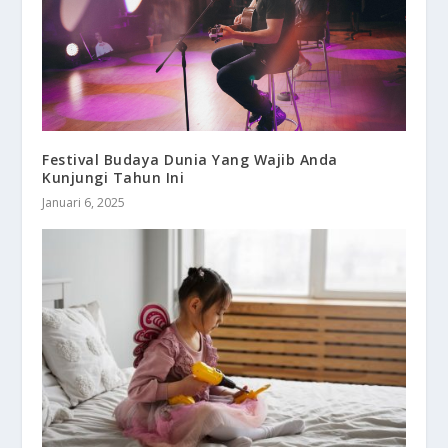
Festival Budaya Dunia Yang Wajib Anda
Kunjungi Tahun Ini
Januari 6, 2025