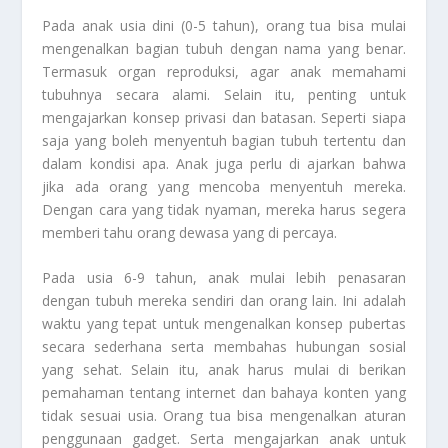
Pada anak usia dini (0-5 tahun), orang tua bisa mulai
mengenalkan bagian tubuh dengan nama yang benar.
Termasuk organ reproduksi, agar anak memahami
tubuhnya secara alami. Selain itu, penting untuk
mengajarkan konsep privasi dan batasan. Seperti siapa
saja yang boleh menyentuh bagian tubuh tertentu dan
dalam kondisi apa. Anak juga perlu di ajarkan bahwa
jika ada orang yang mencoba menyentuh mereka.
Dengan cara yang tidak nyaman, mereka harus segera
memberi tahu orang dewasa yang di percaya.
Pada usia 6-9 tahun, anak mulai lebih penasaran
dengan tubuh mereka sendiri dan orang lain. Ini adalah
waktu yang tepat untuk mengenalkan konsep pubertas
secara sederhana serta membahas hubungan sosial
yang sehat. Selain itu, anak harus mulai di berikan
pemahaman tentang internet dan bahaya konten yang
tidak sesuai usia. Orang tua bisa mengenalkan aturan
penggunaan gadget. Serta mengajarkan anak untuk