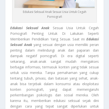
Edukasi Seksual Anak Sesuai Usia Untuk Cegah
Pornografi
Edukasi Seksual Anak
Sesuai Usia Untuk Cegah
Pornografi Penting Untuk Di Lakukan Seperti
Memberikan Pendidikan Yang Sesuai. Saat ini
Edukasi
Seksual Anak
yang sesuai dengan usia memiliki peran
penting dalam melindungi anak dari paparan dan
dampak negatif pornografi. Di era digital seperti
sekarang, anak-anak sangat mudah mengakses
berbagai informasi, termasuk konten yang tidak sesuai
untuk usia mereka. Tanpa pemahaman yang cukup
tentang tubuh, privasi, dan batasan yang sehat, anak-
anak bisa terjebak dalam konsumsi atau eksploitasi
konten pornografi, yang dapat memengaruhi
perkembangan psikologis dan sosial mereka. Oleh
karena itu, memberikan edukasi seksual sejak dini
dengan cara yang tepat sangat diperlukan untuk