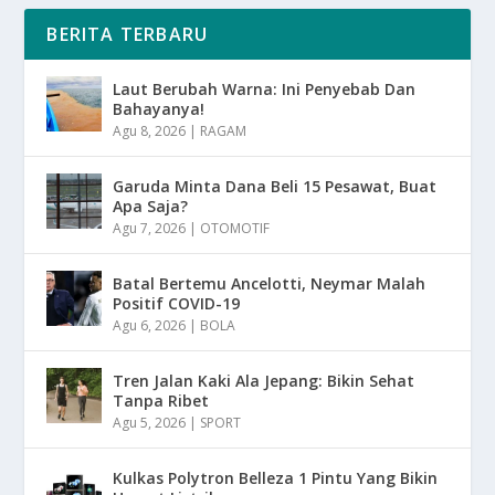
BERITA TERBARU
Laut Berubah Warna: Ini Penyebab Dan
Bahayanya!
Agu 8, 2026
|
RAGAM
Garuda Minta Dana Beli 15 Pesawat, Buat
Apa Saja?
Agu 7, 2026
|
OTOMOTIF
Batal Bertemu Ancelotti, Neymar Malah
Positif COVID-19
Agu 6, 2026
|
BOLA
Tren Jalan Kaki Ala Jepang: Bikin Sehat
Tanpa Ribet
Agu 5, 2026
|
SPORT
Kulkas Polytron Belleza 1 Pintu Yang Bikin