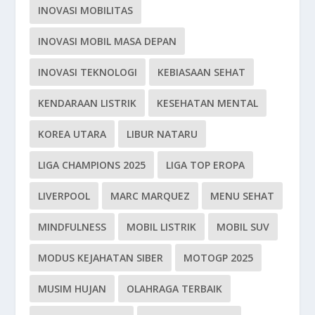
INOVASI MOBILITAS
INOVASI MOBIL MASA DEPAN
INOVASI TEKNOLOGI
KEBIASAAN SEHAT
KENDARAAN LISTRIK
KESEHATAN MENTAL
KOREA UTARA
LIBUR NATARU
LIGA CHAMPIONS 2025
LIGA TOP EROPA
LIVERPOOL
MARC MARQUEZ
MENU SEHAT
MINDFULNESS
MOBIL LISTRIK
MOBIL SUV
MODUS KEJAHATAN SIBER
MOTOGP 2025
MUSIM HUJAN
OLAHRAGA TERBAIK